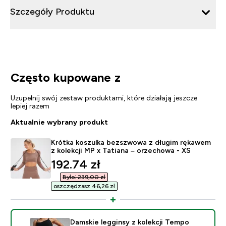
Szczegóły Produktu
Często kupowane z
Uzupełnij swój zestaw produktami, które działają jeszcze
lepiej razem
Aktualnie wybrany produkt
Krótka koszulka bezszwowa z długim rękawem
z kolekcji MP x Tatiana – orzechowa - XS
discounted price
192.74 zł‎
Było: 239,00 zł‎
oszczędzasz 46,26 zł‎
Damskie legginsy z kolekcji Tempo