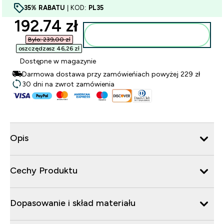
35% RABATU
| KOD:
PL35
discounted price
192.74 zł‎
Dodaj do torby
Było: 239,00 zł‎
oszczędzasz 46,26 zł‎
Dostępne w magazynie
Darmowa dostawa przy zamówieńiach powyżej 229 zł
30 dni na zwrot zamówienia
Opis
Cechy Produktu
Dopasowanie i skład materiału