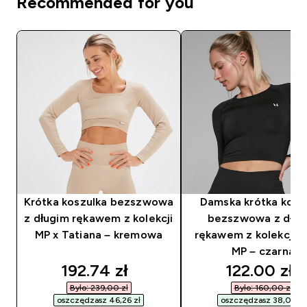
Recommended for you
Krótka koszulka bezszwowa
Damska krótka kosz
z długim rękawem z kolekcji
bezszwowa z dług
MP x Tatiana – kremowa
rękawem z kolekcji 
MP – czarna
discounted price
discounted
192.74 zł‎
122.00 zł‎
Było: 239,00 zł‎
Było: 160,00 zł‎
oszczędzasz 46,26 zł‎
oszczędzasz 38,00 zł‎