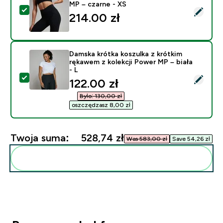
MP – czarne - XS
Wybierz ten produkt - Damskie legginsy z kolekcji Te
214.00 zł‎
Damska krótka koszulka z krótkim
rękawem z kolekcji Power MP – biała
- L
Wybierz ten produkt - Damska krótka koszulka z krótki
discounted price
122.00 zł‎
Było: 130,00 zł‎
oszczędzasz 8,00 zł‎
Twoja suma:
528,74 zł‎
Was 583,00 zł‎
Save 54,26 zł‎
Dodaj do swojej rutyny