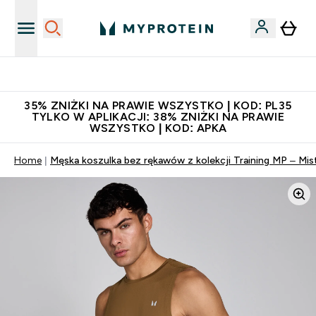
Niezrównana jakość
35% ZNIŻKI NA PRAWIE WSZYSTKO | KOD: PL35
TYLKO W APLIKACJI: 38% ZNIŻKI NA PRAWIE
WSZYSTKO | KOD: APKA
Home
Męska koszulka bez rękawów z kolekcji Training MP – Mi