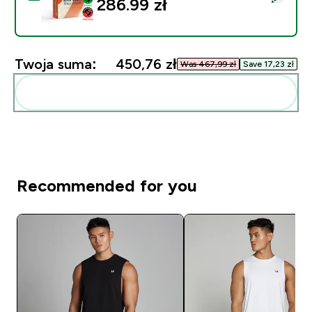
286.99 zł‎
Twoja suma:
450,76 zł‎
Was 467,99 zł‎
Save 17,23 zł‎
Dodaj do swojej rutyny
Recommended for you