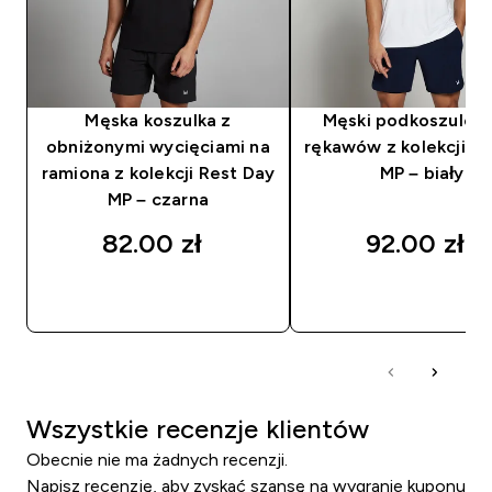
Męska koszulka z
Męski podkoszulek
obniżonymi wycięciami na
rękawów z kolekcji Tr
ramiona z kolekcji Rest Day
MP – biały
MP – czarna
82.00 zł‎
92.00 zł‎
SZYBKI ZAKUP
SZYBKI ZAKUP
Wszystkie recenzje klientów
Obecnie nie ma żadnych recenzji.
Napisz recenzję, aby zyskać szansę na wygranie kuponu