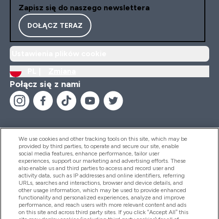
Zapisz się do naszego newslettera
DOŁĄCZ TERAZ
Ustawienia plików cookie
PL |
Zmiana
Połącz się z nami
We use cookies and other tracking tools on this site, which may be
provided by third parties, to operate and secure our site, enable
Pomoc I Informacja
social media features, enhance performance, tailor user
experiences, support our marketing and advertising efforts. These
also enable us and third parties to access and record user and
activity data, such as IP addresses and online identifiers, referring
Produkty
URLs, searches and interactions, browser and device details, and
other usage information, which may be used to provide enhanced
functionality and personalized experiences, analyze and improve
performance, and reach users with more relevant content and ads
on this site and across third party sites. If you click “Accept All” this
Informacje O Firmie