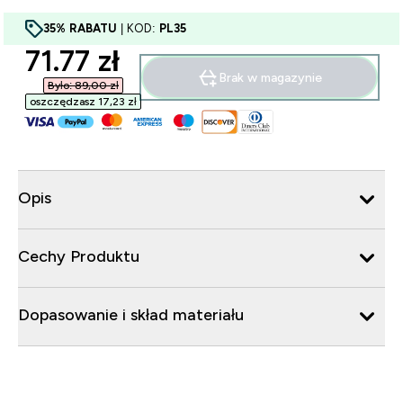
35% RABATU
| KOD:
PL35
discounted price
71.77 zł‎
Brak w magazynie
Było: 89,00 zł‎
oszczędzasz 17,23 zł‎
Opis
Cechy Produktu
Dopasowanie i skład materiału