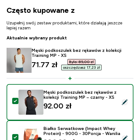
Często kupowane z
Uzupełnij swój zestaw produktami, które działają jeszcze
lepiej razem
Aktualnie wybrany produkt
Męski podkoszulek bez rękawów z kolekcji
Training MP - XS
Było: 89,00 zł‎
discounted price
71.77 zł‎
oszczędzasz 17,23 zł‎
Męski podkoszulek bez rękawów z
kolekcji Training MP – czarny - XS
Wybierz ten produkt - Męski podkoszulek bez rękawów z
92.00 zł‎
Białko Serwatkowe (Impact Whey
Protein) - 900G - 30Porcja - Wanilia
Wybierz ten produkt - Białko Serwatkowe (Impact Whey