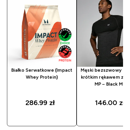
Białko Serwatkowe (Impact
Męski bezszwowy T-sh
Whey Protein)
krótkim rękawem z ko
MP – Black Marl
286.99 zł‎
146.00 zł‎
SZYBKI ZAKUP
SZYBKI ZAKUP