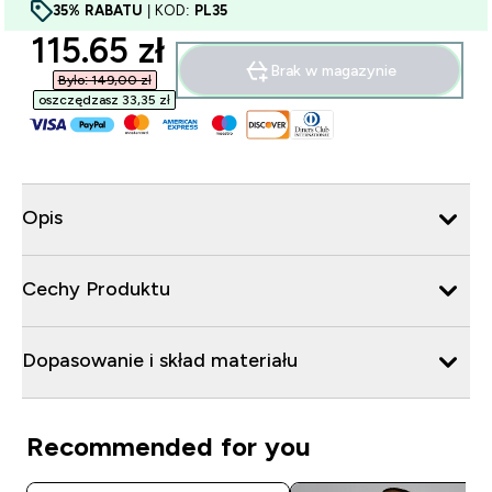
35% RABATU
| KOD:
PL35
discounted price
115.65 zł‎
Brak w magazynie
Było: 149,00 zł‎
oszczędzasz 33,35 zł‎
Opis
Cechy Produktu
Dopasowanie i skład materiału
Recommended for you