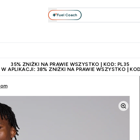
Fuel Coach
anie
Odzież i Akcesoria
Witaminy
Batony i Przekąski
rta submenu
łko submenu
Enter Odżywianie submenu
Enter Odzież i Akcesoria submenu
Enter Witaminy submen
Ent
⌄
⌄
⌄
⌄
 229zł
Niezrównana jakość
Zaproś znajomego, zarób 65zł
35% ZNIŻKI NA PRAWIE WSZYSTKO | KOD: PL35
 W APLIKACJI: 38% ZNIŻKI NA PRAWIE WSZYSTKO | KOD
room