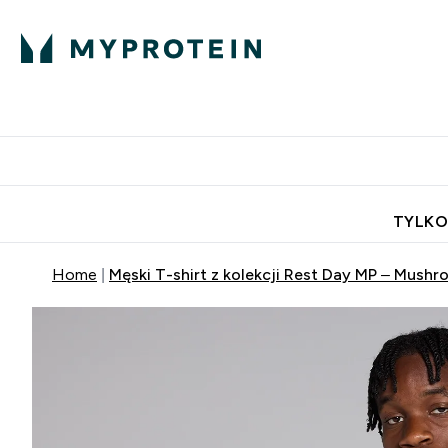
Porada Eksperta
Białko
Odżywi
Enter Porada Ekspe
Enter Bia
⌄
⌄
Darmowa dostawa do domu od
TYLKO
Home
Męski T-shirt z kolekcji Rest Day MP – Mush