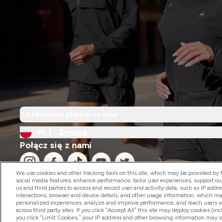
Ustawienia plików cookie
PL |
Zmiana
Połącz się z nami
We use cookies and other tracking tools on this site, which may be provided by th
social media features, enhance performance, tailor user experiences, support ou
us and third parties to access and record user and activity data, such as IP addr
interactions, browser and device details, and other usage information, which m
personalized experiences, analyze and improve performance, and reach users wi
2026 The Hut.com Ltd
across third party sites. If you click “Accept All” this site may deploy cookies (inc
you click “Limit Cookies,” your IP address and other browsing information may sti