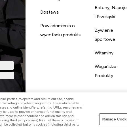
Batony, Napoje
Dostawa
i Przekąski
Powiadomienia o
Żywienie
wycofaniu produktu
Sportowe
Witaminy
Wegańskie
Produkty
ird parties, to operate and secure our site, enable
r marketing and advertising efforts. These also enable
esses and online identifiers, referring URLs, searches and
ay be used to provide enhanced functionality and
th more relevant content and ads on this site and
Manage Cooki
Pay with
luding third party cookies) for all of these purposes. If
ll be collected but only cookies (including third party