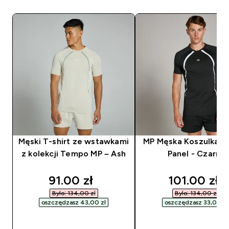
Męski T-shirt ze wstawkami
MP Męska Koszulka 
z kolekcji Tempo MP – Ash
Panel - Czarna
discounted price
discounted
91.00 zł‎
101.00 zł‎
Było: 134,00 zł‎
Było: 134,00 zł‎
oszczędzasz 43,00 zł‎
oszczędzasz 33,00 zł‎
SZYBKI ZAKUP
SZYBKI ZAKUP