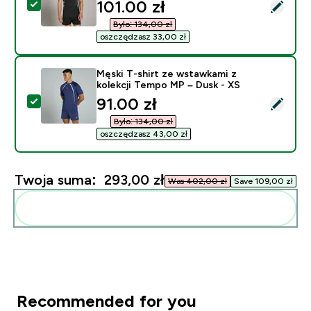
discounted price
101.00 zł‎
Wybierz ten produkt - MP Męska Koszulka Tempo Pane
Było: 134,00 zł‎
oszczędzasz 33,00 zł‎
Męski T-shirt ze wstawkami z
kolekcji Tempo MP – Dusk - XS
discounted price
91.00 zł‎
Wybierz ten produkt - Męski T-shirt ze wstawkami z k
Było: 134,00 zł‎
oszczędzasz 43,00 zł‎
Twoja suma:
293,00 zł‎
Was 402,00 zł‎
Save 109,00 zł‎
Dodaj do swojej rutyny
Recommended for you