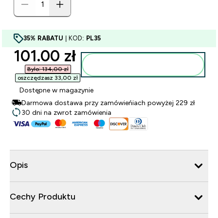
35% RABATU
| KOD:
PL35
discounted price
101.00 zł‎
Dodaj do torby
Było: 134,00 zł‎
oszczędzasz 33,00 zł‎
Dostępne w magazynie
Darmowa dostawa przy zamówieńiach powyżej 229 zł
30 dni na zwrot zamówienia
Opis
Cechy Produktu