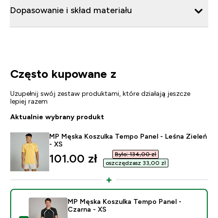
Dopasowanie i skład materiału
Często kupowane z
Uzupełnij swój zestaw produktami, które działają jeszcze
lepiej razem
Aktualnie wybrany produkt
MP Męska Koszulka Tempo Panel - Leśna Zieleń
- XS
Było: 134,00 zł‎
discounted price
101.00 zł‎
oszczędzasz 33,00 zł‎
MP Męska Koszulka Tempo Panel -
Czarna - XS