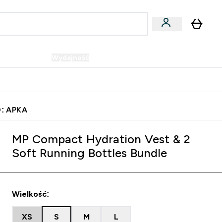
Wegańskie
Wydajność
Oferty!
u
er Batony i Przekąski submenu
Enter Wegańskie submenu
Enter Wydajność submenu
⌄
⌄
Szybka dostawa do punktu odbioru
: APKA
MP Compact Hydration Vest & 2
Soft Running Bottles Bundle
Wielkość:
XS
S
M
L