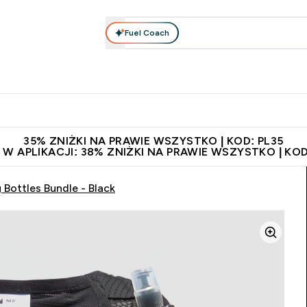
Fuel Coach
anie
Odzież i Akcesoria
Witaminy
Batony i Przekąski
rta submenu
łko submenu
Enter Odżywianie submenu
Enter Odzież i Akcesoria submenu
Enter Witaminy submen
Ent
⌄
⌄
⌄
⌄
 229zł
Niezrównana jakość
Zaproś znajomego, zarób 65zł
35% ZNIŻKI NA PRAWIE WSZYSTKO | KOD: PL35
 W APLIKACJI: 38% ZNIŻKI NA PRAWIE WSZYSTKO | KOD
Bottles Bundle - Black