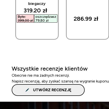
biegaczy
d price
discounted price
319.20 zł‎
asz
Było:
oszczędzasz
286.99 zł‎
399,00 zł‎
79,80 zł‎
SZYBKI
SZYBKI
ZAKUP
ZAKUP
Wszystkie recenzje klientów
Obecnie nie ma żadnych recenzji.
Napisz recenzję, aby zyskać szansę na wygranie kuponu
UTWÓRZ RECENZJĘ