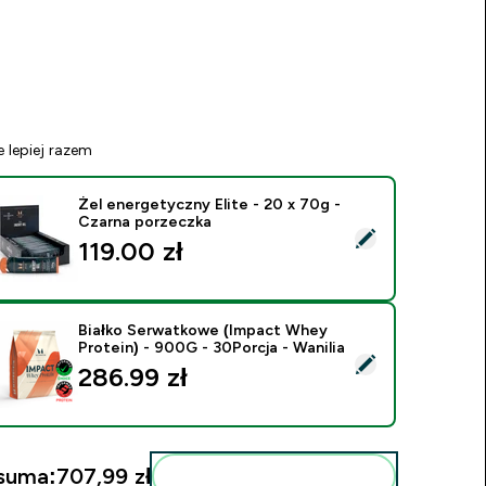
e lepiej razem
Żel energetyczny Elite - 20 x 70g -
Czarna porzeczka
ybierz ten produkt - Żel energetyczny Elite - 20 x 70g - Czar
119.00 zł‎
Białko Serwatkowe (Impact Whey
Protein) - 900G - 30Porcja - Wanilia
ybierz ten produkt - Białko Serwatkowe (Impact Whey Protein)
286.99 zł‎
suma:
707,99 zł‎
Dodaj do swojej rutyny