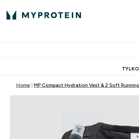
Porada Eksperta
Białko
Odżywi
Enter Porada Ekspe
Enter Bia
⌄
⌄
Darmowa dostawa do domu od
TYLKO
Home
MP Compact Hydration Vest & 2 Soft Running 