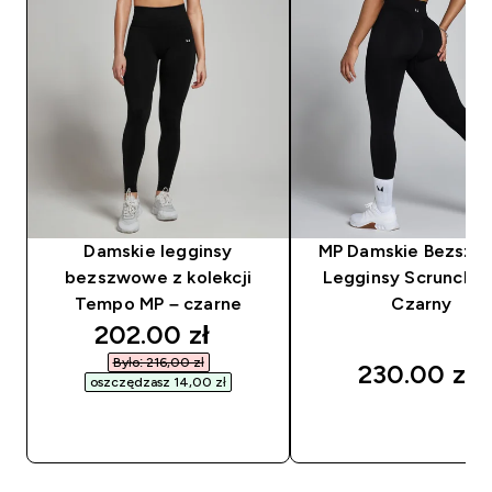
Damskie legginsy
MP Damskie Bezsz
bezszwowe z kolekcji
Legginsy Scrunch Li
Tempo MP – czarne
Czarny
discounted price
202.00 zł‎
Było: 216,00 zł‎
230.00 zł‎
oszczędzasz 14,00 zł‎
SZYBKI ZAKUP
SZYBKI ZAKUP