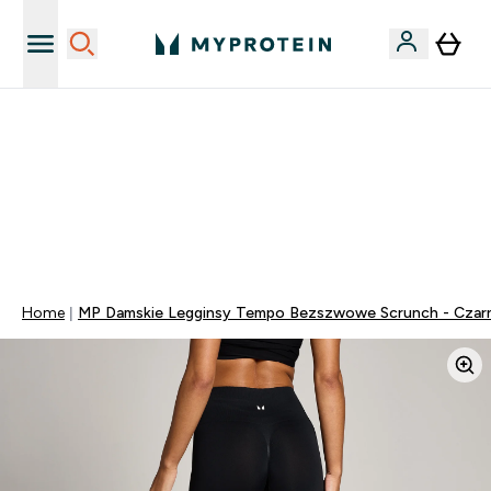
Niezrównana jakość
40% ZNIŻKI NA PRAWIE WSZYSTKOI | KOD: PL40
DARMOWA DOSTAWA PRZY ZAKUPACH POWYŻEJ 115
ZŁ
0 0
:
0 2
:
1 8
:
1 5
Dni
Godziny
Minuty
Sekundy
Home
MP Damskie Legginsy Tempo Bezszwowe Scrunch - Czar