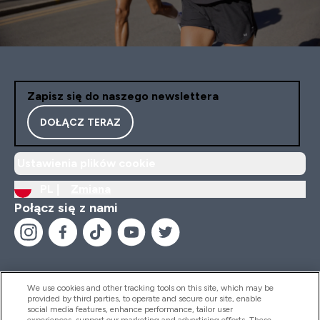
Zapisz się do naszego newslettera
DOŁĄCZ TERAZ
Ustawienia plików cookie
PL |
Zmiana
Połącz się z nami
We use cookies and other tracking tools on this site, which may be
provided by third parties, to operate and secure our site, enable
Pomoc I Informacja
social media features, enhance performance, tailor user