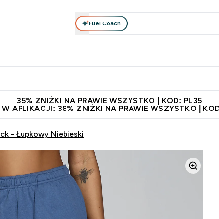
Fuel Coach
anie
Odzież i Akcesoria
Witaminy
Batony i Przekąski
rta submenu
łko submenu
Enter Odżywianie submenu
Enter Odzież i Akcesoria submenu
Enter Witaminy submen
Ent
⌄
⌄
⌄
⌄
 229zł
Niezrównana jakość
Zaproś znajomego, zarób 65zł
35% ZNIŻKI NA PRAWIE WSZYSTKO | KOD: PL35
 W APLIKACJI: 38% ZNIŻKI NA PRAWIE WSZYSTKO | KOD
ck - Łupkowy Niebieski