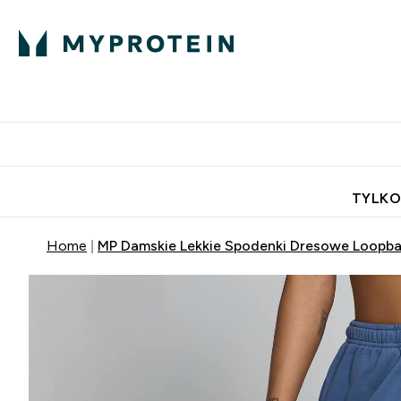
Porada Eksperta
Białko
Odżywi
Enter Porada Ekspe
Enter Bia
⌄
⌄
Darmowa dostawa do domu od
TYLKO
Home
MP Damskie Lekkie Spodenki Dresowe Loopba