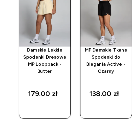
ka
Damskie Lekkie
MP Damskie Tkane
em
Spodenki Dresowe
Spodenki do
ack
MP Loopback -
Biegania Active -
Butter
Czarny
179.00 zł‎
138.00 zł‎
SZYBKI
SZYBKI
ZAKUP
ZAKUP