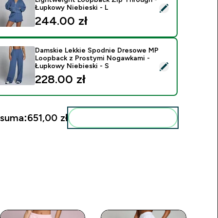
ybierz ten produkt - Bluza z Kapturem MP Women's Lightweig
Łupkowy Niebieski - L
244.00 zł‎
Damskie Lekkie Spodnie Dresowe MP
Loopback z Prostymi Nogawkami -
ybierz ten produkt - Damskie Lekkie Spodnie Dresowe MP Loo
Łupkowy Niebieski - S
228.00 zł‎
 suma:
651,00 zł‎
Dodaj do swojej rutyny