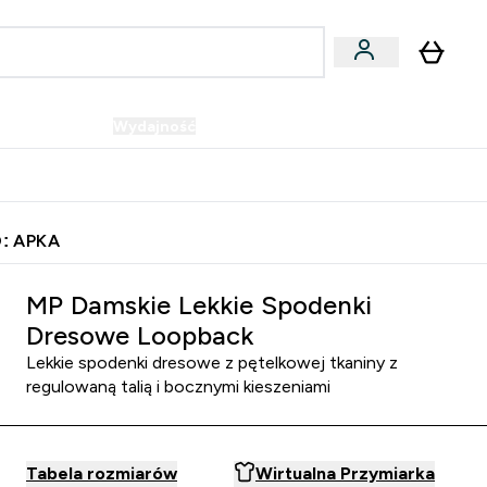
Wegańskie
Wydajność
Oferty!
u
er Batony i Przekąski submenu
Enter Wegańskie submenu
Enter Wydajność submenu
⌄
⌄
Szybka dostawa do punktu odbioru
: APKA
MP Damskie Lekkie Spodenki
Dresowe Loopback
Lekkie spodenki dresowe z pętelkowej tkaniny z
regulowaną talią i bocznymi kieszeniami
Tabela rozmiarów
Wirtualna Przymiarka