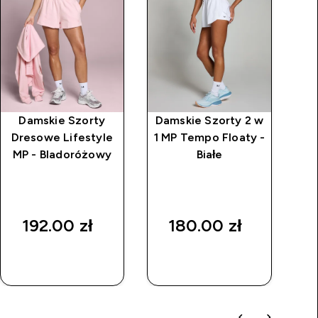
Damskie Szorty
Damskie Szorty 2 w
Dresowe Lifestyle
1 MP Tempo Floaty -
S
MP - Bladoróżowy
Białe
Łu
192.00 zł‎
180.00 zł‎
SZYBKI
SZYBKI
ZAKUP
ZAKUP