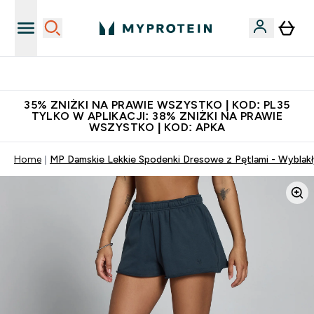
Niezrównana jakość
35% ZNIŻKI NA PRAWIE WSZYSTKO | KOD: PL35
TYLKO W APLIKACJI: 38% ZNIŻKI NA PRAWIE
WSZYSTKO | KOD: APKA
Home
MP Damskie Lekkie Spodenki Dresowe z Pętlami - Wyblakł