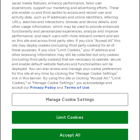
Pomoc I Informacja
social media features, enhance performance, tailor user
experiences, support our marketing and advertising efforts. These
also enable us and third parties to access and record user and
activity data, such as IP addresses and online identifiers, referring
Produkty
URLs, searches and interactions, browser and device details, and
other usage information, which may be used to provide enhanced
functionality and personalized experiences, analyze and improve
performance, and reach users with more relevant content and ads
on this site and across third party sites. If you click “Accept All” this
Informacje O Firmie
site may deploy cookies (including third party cookies) for all of
these purposes. If you click “Limit Cookies,” your IP address and
other browsing information may still be collected but only cookies
(including third party cookies) that are necessary to operate, secure
Okazje W Myprotein
and enable default website features and functionalities will be
deployed. You can also review and manage your cookie preferences
for this site at any time by clicking the “Manage Cookie Settings”
link in this banner. By using this site or clicking "Accept All," "Limit
Cookies," or "Manage Cookie Settings," you acknowledge and
2026 The Hut.com Ltd
accept our
Privacy Policy
and
Terms of Use
.
Manage Cookie Settings
Pay with
Limit Cookies
Accept All