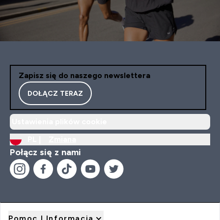
Zapisz się do naszego newslettera
DOŁĄCZ TERAZ
Ustawienia plików cookie
PL |
Zmiana
Połącz się z nami
Pomoc I Informacja