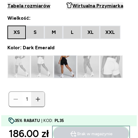
Tabela rozmiarów
Wirtualna Przymiarka
Wielkość:
XS
S
M
L
XL
XXL
Kolor: Dark Emerald
35% RABATU
| KOD:
PL35
186.00 zł‎
Brak w magazynie