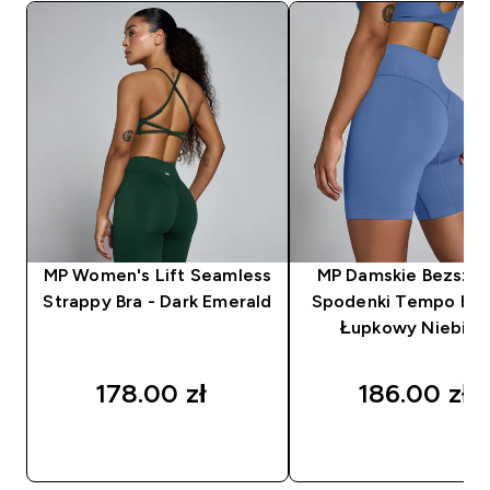
MP Women's Lift Seamless
MP Damskie Bezsz
Strappy Bra - Dark Emerald
Spodenki Tempo Hyb
Łupkowy Niebies
178.00 zł‎
186.00 zł‎
SZYBKI ZAKUP
SZYBKI ZAKUP