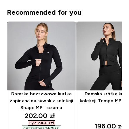
Recommended for you
Damska bezszwowa kurtka
Damska krótka kurt
zapinana na suwak z kolekcji
kolekcji Tempo MP – 
Shape MP – czarna
discounted price
202.00 zł‎
Było: 236,00 zł‎
196.00 zł‎
oszczędzasz 34,00 zł‎