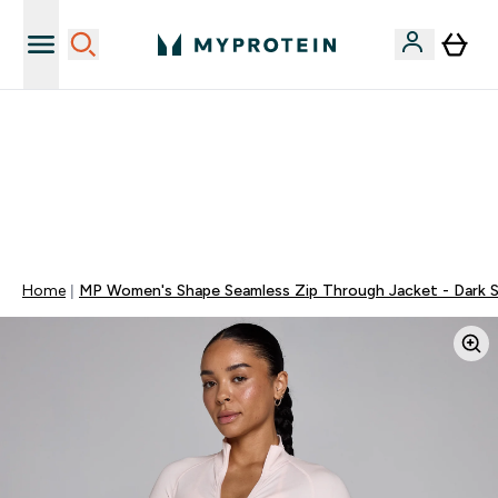
Niezrównana jakość
40% ZNIŻKI NA PRAWIE WSZYSTKOI | KOD: PL40
EXTRA 5% ZNIŻKI POWYŻEJ 300 PLN
0 0
:
0 1
:
5 9
:
5 9
Dni
Godziny
Minuty
Sekundy
Home
MP Women's Shape Seamless Zip Through Jacket - Dark S