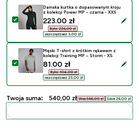
Damska kurtka o dopasowanym kroju
z kolekcji Power MP – czarna - XXS
discounted price
223.00 zł‎
Wybierz ten produkt - Damska kurtka o dopasowanym k
Było: 226,00 zł‎
oszczędzasz 3,00 zł‎
Męski T-shirt z krótkim rękawem z
kolekcji Training MP – Storm - XS
discounted price
81.00 zł‎
Wybierz ten produkt - Męski T-shirt z krótkim rękawem 
Było: 104,00 zł‎
oszczędzasz 23,00 zł‎
Twoja suma:
540,00 zł‎
Was 566,00 zł‎
Save 26,00 zł‎
Dodaj do swojej rutyny