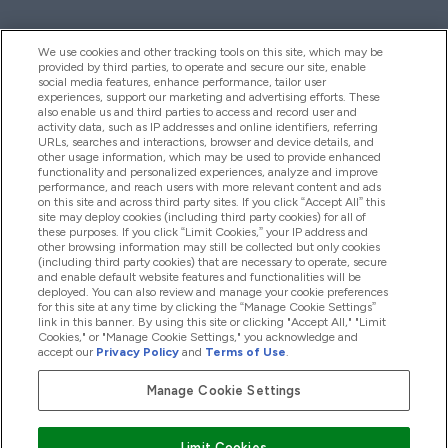
We use cookies and other tracking tools on this site, which may be
provided by third parties, to operate and secure our site, enable
Pomoc I Informacja
social media features, enhance performance, tailor user
experiences, support our marketing and advertising efforts. These
also enable us and third parties to access and record user and
activity data, such as IP addresses and online identifiers, referring
Produkty
URLs, searches and interactions, browser and device details, and
other usage information, which may be used to provide enhanced
functionality and personalized experiences, analyze and improve
performance, and reach users with more relevant content and ads
on this site and across third party sites. If you click “Accept All” this
Informacje O Firmie
site may deploy cookies (including third party cookies) for all of
these purposes. If you click “Limit Cookies,” your IP address and
other browsing information may still be collected but only cookies
(including third party cookies) that are necessary to operate, secure
Okazje W Myprotein
and enable default website features and functionalities will be
deployed. You can also review and manage your cookie preferences
for this site at any time by clicking the “Manage Cookie Settings”
link in this banner. By using this site or clicking "Accept All," "Limit
Cookies," or "Manage Cookie Settings," you acknowledge and
2026 The Hut.com Ltd
accept our
Privacy Policy
and
Terms of Use
.
Manage Cookie Settings
Pay with
Limit Cookies