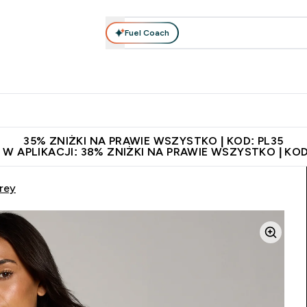
Fuel Coach
anie
Odzież i Akcesoria
Witaminy
Batony i Przekąski
rta submenu
łko submenu
Enter Odżywianie submenu
Enter Odzież i Akcesoria submenu
Enter Witaminy submen
Ent
⌄
⌄
⌄
⌄
 229zł
Niezrównana jakość
Zaproś znajomego, zarób 65zł
35% ZNIŻKI NA PRAWIE WSZYSTKO | KOD: PL35
 W APLIKACJI: 38% ZNIŻKI NA PRAWIE WSZYSTKO | KOD
rey