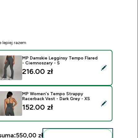
e lepiej razem
MP Damskie Legginsy Tempo Flared
- Ciemnoszary - S
ybierz ten produkt - MP Damskie Legginsy Tempo Flared - Ci
216.00 zł‎
MP Women's Tempo Strappy
Racerback Vest - Dark Grey - XS
ybierz ten produkt - MP Women's Tempo Strappy Racerback Ve
152.00 zł‎
suma:
550,00 zł‎
Dodaj do swojej rutyny