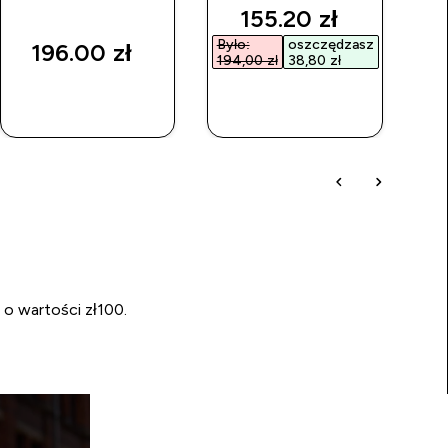
discounted price
155.20 zł‎
Było:
oszczędzasz
196.00 zł‎
194,00 zł‎
38,80 zł‎
SZYBKI
SZYBKI
ZAKUP
ZAKUP
 o wartości zł100.