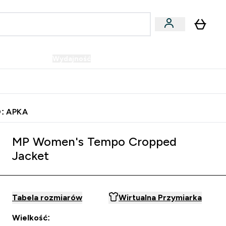
Wegańskie
Wydajność
Oferty!
u
er Batony i Przekąski submenu
Enter Wegańskie submenu
Enter Wydajność submenu
⌄
⌄
Szybka dostawa do punktu odbioru
: APKA
MP Women's Tempo Cropped
Jacket
Tabela rozmiarów
Wirtualna Przymiarka
Wielkość: