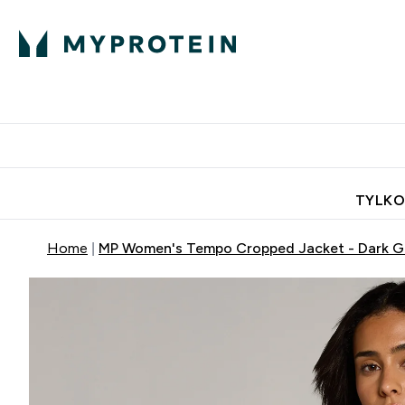
Porada Eksperta
Białko
Odżywi
Enter Porada Ekspe
Enter Bia
⌄
⌄
Darmowa dostawa do domu od
TYLKO
Home
MP Women's Tempo Cropped Jacket - Dark G