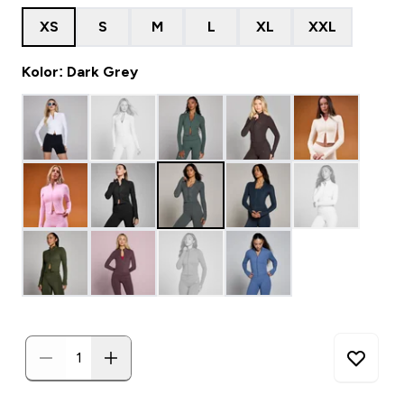
XS
S
M
L
XL
XXL
Kolor: Dark Grey