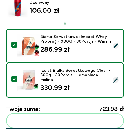
Czerwony
106.00 zł‎
Białko Serwatkowe (Impact Whey
Protein) - 900G - 30Porcja - Wanilia
Wybierz ten produkt - Białko Serwatkowe (Impact Whey
286.99 zł‎
Izolat Białka Serwatkowego Clear -
500g - 20Porcja - Lemoniada i
Wybierz ten produkt - Izolat Białka Serwatkowego Clea
malina
330.99 zł‎
Twoja suma:
723,98 zł‎
Dodaj do swojej rutyny