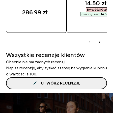
discounte
14.50 zł‎
Było: 29,00 zł‎
286.99 zł‎
oszczędzasz 14,50 zł‎
SZYBKI ZAKUP
SZYBKI ZAKUP
Wszystkie recenzje klientów
Obecnie nie ma żadnych recenzji.
Napisz recenzję, aby zyskać szansę na wygranie kuponu
o wartości zł100.
UTWÓRZ RECENZJĘ