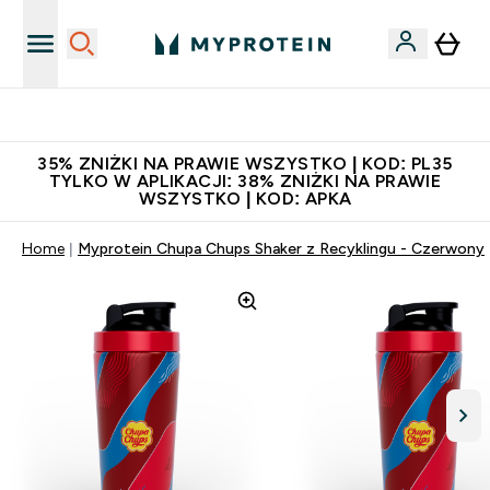
Niezrównana jakość
35% ZNIŻKI NA PRAWIE WSZYSTKO | KOD: PL35
TYLKO W APLIKACJI: 38% ZNIŻKI NA PRAWIE
WSZYSTKO | KOD: APKA
Home
Myprotein Chupa Chups Shaker z Recyklingu - Czerwony