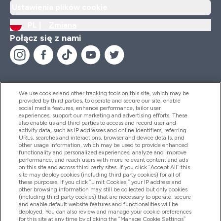
Ustawienia plików cookie
PL |
Zmiana
Połącz się z nami
We use cookies and other tracking tools on this site, which may be
provided by third parties, to operate and secure our site, enable
Pomoc I Informacja
social media features, enhance performance, tailor user
experiences, support our marketing and advertising efforts. These
also enable us and third parties to access and record user and
activity data, such as IP addresses and online identifiers, referring
Produkty
URLs, searches and interactions, browser and device details, and
other usage information, which may be used to provide enhanced
functionality and personalized experiences, analyze and improve
performance, and reach users with more relevant content and ads
on this site and across third party sites. If you click “Accept All” this
Informacje O Firmie
site may deploy cookies (including third party cookies) for all of
these purposes. If you click “Limit Cookies,” your IP address and
other browsing information may still be collected but only cookies
(including third party cookies) that are necessary to operate, secure
Okazje W Myprotein
and enable default website features and functionalities will be
deployed. You can also review and manage your cookie preferences
for this site at any time by clicking the “Manage Cookie Settings”