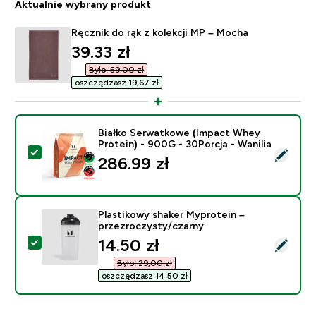
Aktualnie wybrany produkt
Ręcznik do rąk z kolekcji MP – Mocha
discounted price
39.33 zł‎
Było: 59,00 zł‎
oszczędzasz 19,67 zł‎
Białko Serwatkowe (Impact Whey
Protein) - 900G - 30Porcja - Wanilia
Wybierz ten produkt - Białko Serwatkowe (Impact Whey
286.99 zł‎
Plastikowy shaker Myprotein –
przezroczysty/czarny
discounted price
14.50 zł‎
Wybierz ten produkt - Plastikowy shaker Myprotein – 
Było: 29,00 zł‎
oszczędzasz 14,50 zł‎