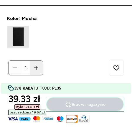
Kolor: Mocha
35% RABATU
| KOD:
PL35
discounted price
39.33 zł‎
Brak w magazynie
Było: 59,00 zł‎
oszczędzasz 19,67 zł‎