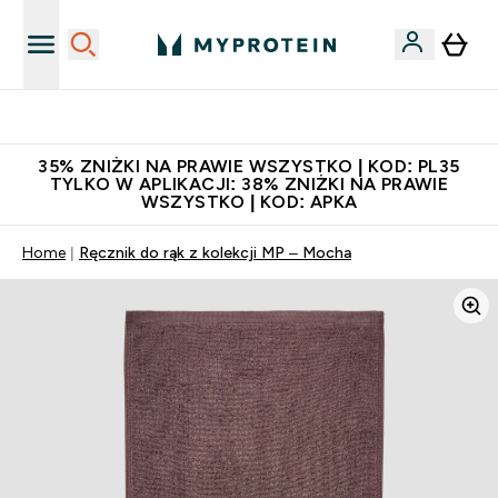
Niezrównana jakość
35% ZNIŻKI NA PRAWIE WSZYSTKO | KOD: PL35
TYLKO W APLIKACJI: 38% ZNIŻKI NA PRAWIE
WSZYSTKO | KOD: APKA
Home
Ręcznik do rąk z kolekcji MP – Mocha