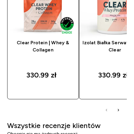
Clear Protein | Whey &
Izolat Białka Serwat
Collagen
Clear
330.99 zł‎
330.99 zł‎
SZYBKI ZAKUP
SZYBKI ZAKUP
Wszystkie recenzje klientów
Obecnie nie ma żadnych recenzji.