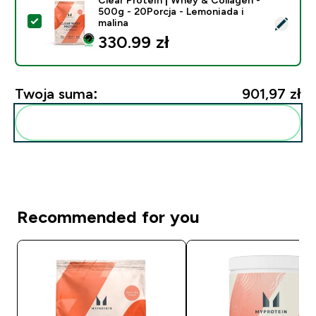
500g - 20Porcja - Lemoniada i
Wybierz ten produkt - Clear Protein | Whey & Collagen
malina
330.99 zł‎
Twoja suma:
901,97 zł‎
Dodaj do swojej rutyny
Recommended for you