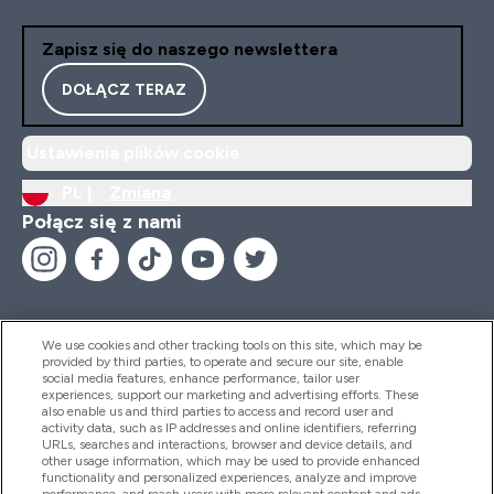
Zapisz się do naszego newslettera
DOŁĄCZ TERAZ
Ustawienia plików cookie
PL |
Zmiana
Połącz się z nami
We use cookies and other tracking tools on this site, which may be
provided by third parties, to operate and secure our site, enable
Pomoc I Informacja
social media features, enhance performance, tailor user
experiences, support our marketing and advertising efforts. These
also enable us and third parties to access and record user and
activity data, such as IP addresses and online identifiers, referring
Produkty
URLs, searches and interactions, browser and device details, and
other usage information, which may be used to provide enhanced
functionality and personalized experiences, analyze and improve