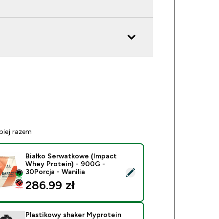
piej razem
Białko Serwatkowe (Impact
Whey Protein) - 900G -
ierz ten produkt - Białko Serwatkowe (Impact Whey Protein) -
30Porcja - Wanilia
286.99 zł‎
Plastikowy shaker Myprotein