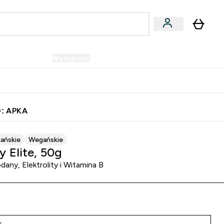
Wegańskie
Wydajność
Oferty!
u
er Batony i Przekąski submenu
Enter Wegańskie submenu
Enter Wydajność submenu
⌄
⌄
Szybka dostawa do punktu odbioru
: APKA
ańskie
Wegańskie
y Elite, 50g
any, Elektrolity i Witamina B