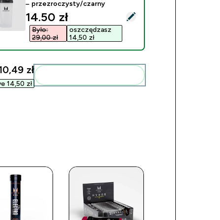
– przezroczysty/czarny
discounted price
14.50 zł‎
ierz ten produkt - Plastikowy shaker Myprotein – przezroczys
Było:
oszczędzasz
29,00 zł‎
14,50 zł‎
10,49 zł‎
Dodaj do swojej rutyny
e 14,50 zł‎