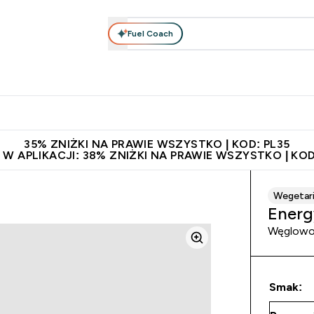
Fuel Coach
anie
Odzież i Akcesoria
Witaminy
Batony i Przekąski
rta submenu
łko submenu
Enter Odżywianie submenu
Enter Odzież i Akcesoria submenu
Enter Witaminy submen
Ent
⌄
⌄
⌄
⌄
 229zł
Niezrównana jakość
Zaproś znajomego, zarób 65zł
35% ZNIŻKI NA PRAWIE WSZYSTKO | KOD: PL35
 W APLIKACJI: 38% ZNIŻKI NA PRAWIE WSZYSTKO | KOD
Wegetari
Energ
Węglowod
Smak: