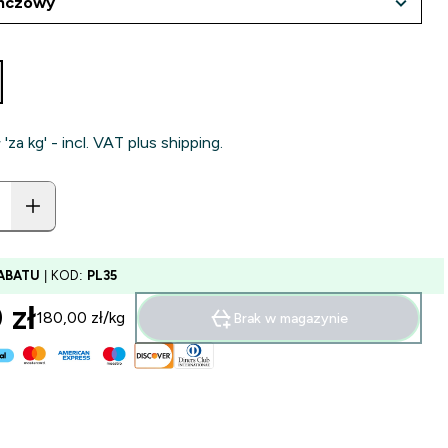
 'za kg' - incl. VAT plus shipping.
ABATU
| KOD:
PL35
zł‎
180,00 zł‎/kg
Brak w magazynie