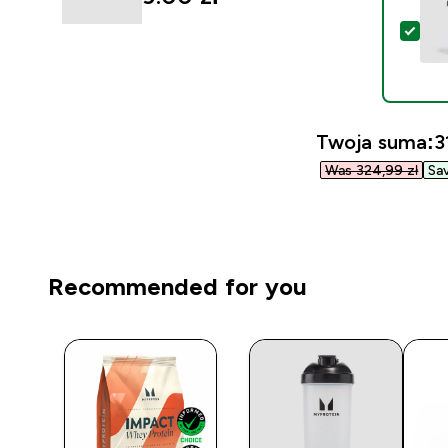
Wyb
Twoja suma:
3
Was 324,99 zł‎
Sav
Recommended for you