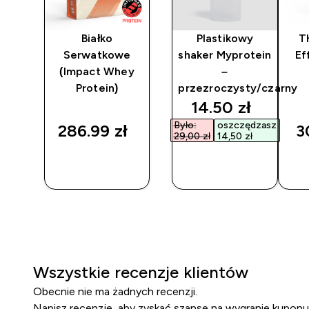
el
Białko
Plastikowy
T
Serwatkowe
shaker Myprotein
Ef
(Impact Whey
–
Protein)
przezroczysty/czarny
discounted pri
14.50 zł‎
Było:
oszczędzasz
286.99 zł‎
3
29,00 zł‎
14,50 zł‎
SZYBKI
SZYBKI
ZAKUP
ZAKUP
Wszystkie recenzje klientów
Obecnie nie ma żadnych recenzji.
Napisz recenzję, aby zyskać szansę na wygranie kuponu