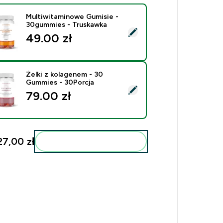
Multiwitaminowe Gumisie -
30gummies - Truskawka
ierz ten produkt - Multiwitaminowe Gumisie - 30gummies - T
49.00 zł‎
Żelki z kolagenem - 30
Gummies - 30Porcja
ierz ten produkt - Żelki z kolagenem - 30 Gummies - 30Porcja
79.00 zł‎
27,00 zł‎
Dodaj do swojej rutyny