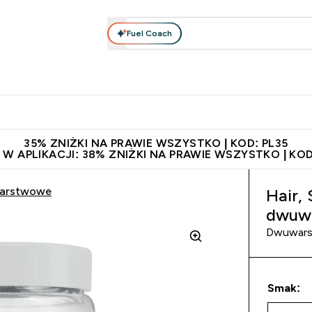
Fuel Coach
anie
Odzież i Akcesoria
Witaminy
Batony i Przekąski
rta submenu
łko submenu
Enter Odżywianie submenu
Enter Odzież i Akcesoria submenu
Enter Witaminy submen
Ent
⌄
⌄
⌄
⌄
 229zł
Niezrównana jakość
Zaproś znajomego, zarób 65zł
35% ZNIŻKI NA PRAWIE WSZYSTKO | KOD: PL35
 W APLIKACJI: 38% ZNIŻKI NA PRAWIE WSZYSTKO | KOD
uwarstwowe
Hair,
dwuw
Dwuwars
Smak: