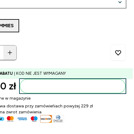
MMIES
RABATU
| KOD NIE JEST WYMAGANY
0 zł‎
Dodaj do torby
ne w magazynie
a dostawa przy zamówieńiach powyżej 229 zł
 na zwrot zamówienia