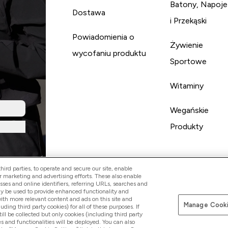
Batony, Napoje
Dostawa
i Przekąski
Powiadomienia o
Żywienie
wycofaniu produktu
Sportowe
Witaminy
Wegańskie
Produkty
ird parties, to operate and secure our site, enable
r marketing and advertising efforts. These also enable
esses and online identifiers, referring URLs, searches and
ay be used to provide enhanced functionality and
th more relevant content and ads on this site and
Manage Cooki
Pay with
luding third party cookies) for all of these purposes. If
ll be collected but only cookies (including third party
s and functionalities will be deployed. You can also