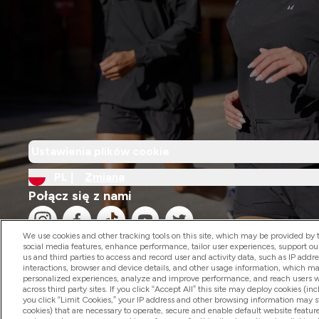
Ustawienia plików cookie
PL |
Zmiana
Połącz się z nami
We use cookies and other tracking tools on this site, which may be provided by th
social media features, enhance performance, tailor user experiences, support ou
us and third parties to access and record user and activity data, such as IP addr
interactions, browser and device details, and other usage information, which m
personalized experiences, analyze and improve performance, and reach users wi
2026 The Hut.com Ltd
across third party sites. If you click “Accept All” this site may deploy cookies (inc
you click “Limit Cookies,” your IP address and other browsing information may sti
cookies) that are necessary to operate, secure and enable default website feature