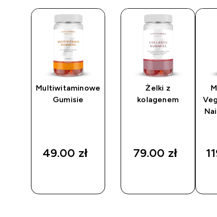
n &
Multiwitaminowe
Żelki z
M
es
Gumisie
kolagenem
Veg
Na
‎
49.00 zł‎
79.00 zł‎
11
SZYBKI
SZYBKI
ZAKUP
ZAKUP