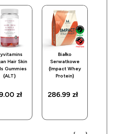
yvitamins
Białko
Krople
an Hair Skin
Serwatkowe
FlavDrops
ils Gummies
(Impact Whey
(ALT)
Protein)
9.00 zł‎
286.99 zł‎
49.00 zł‎
SZYBKI
SZYBKI
SZYBKI
ZAKUP
ZAKUP
ZAKUP