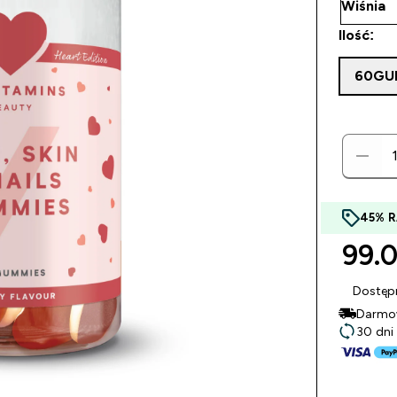
Ilość:
60GU
45% 
99.0
Dostęp
Darmow
30 dni