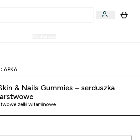
Wegańskie
Wydajność
Oferty!
u
er Batony i Przekąski submenu
Enter Wegańskie submenu
Enter Wydajność submenu
⌄
⌄
Szybka dostawa do punktu odbioru
: APKA
 Skin & Nails Gummies – serduszka
arstwowe
twowe żelki witaminowe