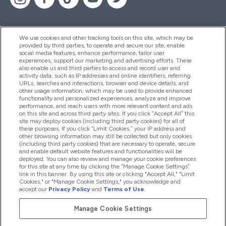
We use cookies and other tracking tools on this site, which may be
provided by third parties, to operate and secure our site, enable
Pomoc I Informacja
social media features, enhance performance, tailor user
experiences, support our marketing and advertising efforts. These
also enable us and third parties to access and record user and
activity data, such as IP addresses and online identifiers, referring
Produkty
URLs, searches and interactions, browser and device details, and
other usage information, which may be used to provide enhanced
functionality and personalized experiences, analyze and improve
performance, and reach users with more relevant content and ads
on this site and across third party sites. If you click “Accept All” this
Informacje O Firmie
site may deploy cookies (including third party cookies) for all of
these purposes. If you click “Limit Cookies,” your IP address and
other browsing information may still be collected but only cookies
(including third party cookies) that are necessary to operate, secure
Okazje W Myprotein
and enable default website features and functionalities will be
deployed. You can also review and manage your cookie preferences
for this site at any time by clicking the “Manage Cookie Settings”
link in this banner. By using this site or clicking "Accept All," "Limit
Cookies," or "Manage Cookie Settings," you acknowledge and
2026 The Hut.com Ltd
accept our
Privacy Policy
and
Terms of Use
.
Manage Cookie Settings