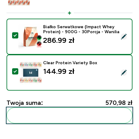
Białko Serwatkowe (Impact Whey
Protein) - 900G - 30Porcja - Wanilia
Wybierz ten produkt - Białko Serwatkowe (Impact Whey
286.99 zł‎
Clear Protein Variety Box
144.99 zł‎
Wybierz ten produkt - Clear Protein Variety Box
Twoja suma:
570,98 zł‎
Dodaj do swojej rutyny