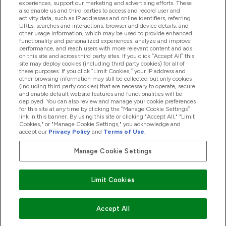
experiences, support our marketing and advertising efforts. These
also enable us and third parties to access and record user and
activity data, such as IP addresses and online identifiers, referring
Produkty
URLs, searches and interactions, browser and device details, and
other usage information, which may be used to provide enhanced
functionality and personalized experiences, analyze and improve
performance, and reach users with more relevant content and ads
on this site and across third party sites. If you click “Accept All” this
Informacje O Firmie
site may deploy cookies (including third party cookies) for all of
these purposes. If you click “Limit Cookies,” your IP address and
other browsing information may still be collected but only cookies
(including third party cookies) that are necessary to operate, secure
Okazje W Myprotein
and enable default website features and functionalities will be
deployed. You can also review and manage your cookie preferences
for this site at any time by clicking the “Manage Cookie Settings”
link in this banner. By using this site or clicking "Accept All," "Limit
Cookies," or "Manage Cookie Settings," you acknowledge and
2026 The Hut.com Ltd
accept our
Privacy Policy
and
Terms of Use
.
Manage Cookie Settings
Pay with
Limit Cookies
Accept All