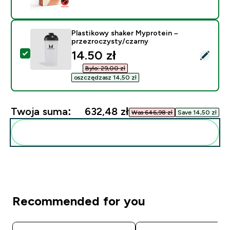
Plastikowy shaker Myprotein –
przezroczysty/czarny
discounted price
14.50 zł‎
Wybierz ten produkt - Plastikowy shaker Myprotein – 
Było: 29,00 zł‎
oszczędzasz 14,50 zł‎
Twoja suma:
632,48 zł‎
Was 646,98 zł‎
Save 14,50 zł‎
Dodaj do swojej rutyny
Recommended for you