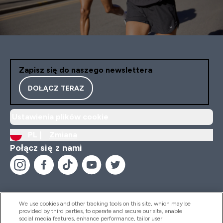
Zapisz się do naszego newslettera
DOŁĄCZ TERAZ
Ustawienia plików cookie
PL |
Zmiana
Połącz się z nami
We use cookies and other tracking tools on this site, which may be
provided by third parties, to operate and secure our site, enable
Pomoc I Informacja
social media features, enhance performance, tailor user