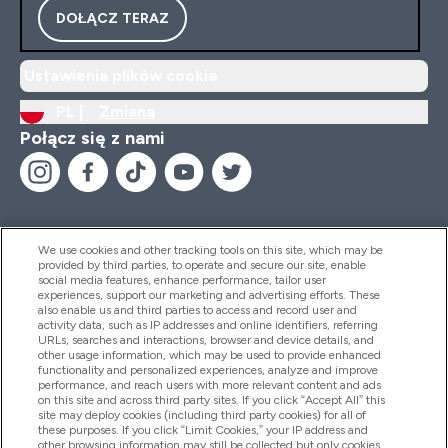
DOŁĄCZ TERAZ
Ustawienia plików cookie
PL |
Zmiana
Połącz się z nami
We use cookies and other tracking tools on this site, which may be
provided by third parties, to operate and secure our site, enable
Pomoc I Informacja
social media features, enhance performance, tailor user
experiences, support our marketing and advertising efforts. These
also enable us and third parties to access and record user and
activity data, such as IP addresses and online identifiers, referring
Produkty
URLs, searches and interactions, browser and device details, and
other usage information, which may be used to provide enhanced
functionality and personalized experiences, analyze and improve
performance, and reach users with more relevant content and ads
on this site and across third party sites. If you click “Accept All” this
Informacje O Firmie
site may deploy cookies (including third party cookies) for all of
these purposes. If you click “Limit Cookies,” your IP address and
other browsing information may still be collected but only cookies