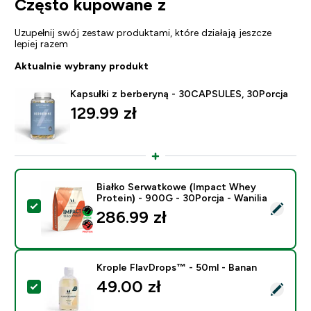
Często kupowane z
Uzupełnij swój zestaw produktami, które działają jeszcze
lepiej razem
Aktualnie wybrany produkt
Kapsułki z berberyną - 30CAPSULES, 30Porcja
129.99 zł‎
Białko Serwatkowe (Impact Whey
Protein) - 900G - 30Porcja - Wanilia
Wybierz ten produkt - Białko Serwatkowe (Impact Whey
286.99 zł‎
Krople FlavDrops™ - 50ml - Banan
49.00 zł‎
Wybierz ten produkt - Krople FlavDrops™ - 50ml - Ba