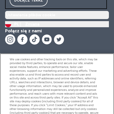
DOŁĄCZ TERAZ
Ustawienia plików cookie
PL |
Zmiana
Połącz się z nami
We use cookies and other tracking tools on this site, which may be
provided by third parties, to operate and secure our site, enable
Pomoc I Informacja
social media features, enhance performance, tailor user
experiences, support our marketing and advertising efforts. These
also enable us and third parties to access and record user and
activity data, such as IP addresses and online identifiers, referring
Produkty
URLs, searches and interactions, browser and device details, and
other usage information, which may be used to provide enhanced
functionality and personalized experiences, analyze and improve
performance, and reach users with more relevant content and ads
on this site and across third party sites. If you click “Accept All” this
Informacje O Firmie
site may deploy cookies (including third party cookies) for all of
these purposes. If you click “Limit Cookies,” your IP address and
other browsing information may still be collected but only cookies
(including third party cookies) that are necessary to operate, secure