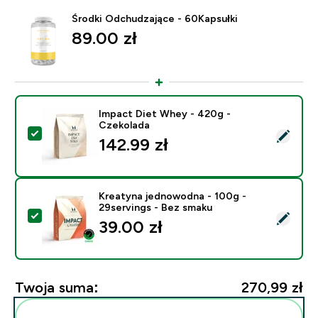
Środki Odchudzające - 60Kapsułki
89.00 zł‎
Impact Diet Whey - 420g -
Czekolada
Wybierz ten produkt - Impact Diet Whey - 420g - Cze
142.99 zł‎
Kreatyna jednowodna - 100g -
29servings - Bez smaku
Wybierz ten produkt - Kreatyna jednowodna - 100g - 
39.00 zł‎
Twoja suma:
270,99 zł‎
Dodaj do swojej rutyny