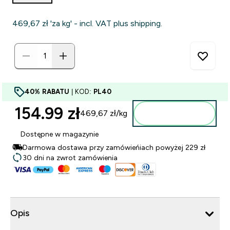
469,67 zł‎ 'za kg' - incl. VAT plus shipping.
40% RABATU
| KOD:
PL40
154.99 zł‎
469,67 zł‎/kg
Dodaj do torby
Dostępne w magazynie
Darmowa dostawa przy zamówieńiach powyżej 229 zł
30 dni na zwrot zamówienia
Opis