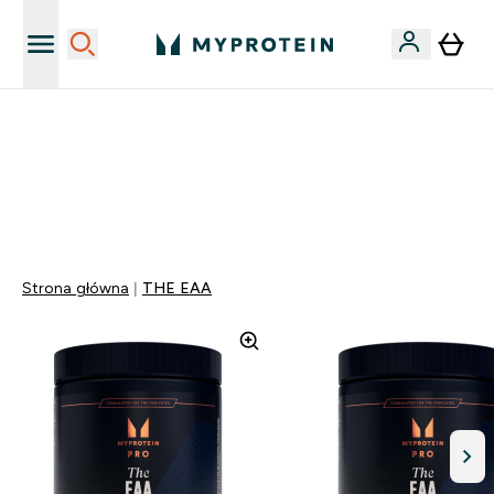
Niezrównana jakość
40% ZNIŻKI NA PRAWIE WSZYSTKOI | KOD: PL40
EXTRA 5% ZNIŻKI POWYŻEJ 300 PLN
0 0
:
0 1
:
5 6
:
0 1
Dni
Godziny
Minuty
Sekundy
Strona główna
THE EAA