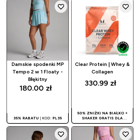
Damskie spodenki MP
Clear Protein | Whey &
Tempo 2 w 1 Floaty -
Collagen
Błękitny
330.99 zł‎
180.00 zł‎
SZYBKI ZAKUP
SZYBKI ZAKUP
50% ZNIŻKI NA BIAŁKO +
35% RABATU
| KOD:
PL35
SHAKER GRATIS DLA
NOWYCH KLIENTÓW! | KOD:
PROTEINPL