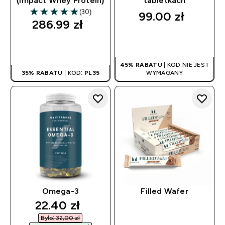
(Impact Whey Protein)
tabletkach
(30)
99.00 zł‎
4.97 out of 5 stars
286.99 zł‎
SZYBKI ZAKUP
SZYBKI ZAKUP
45% RABATU
| KOD NIE JEST
35% RABATU
| KOD:
PL35
WYMAGANY
Omega-3
Filled Wafer
discounted price
22.40 zł‎
Było: 32,00 zł‎