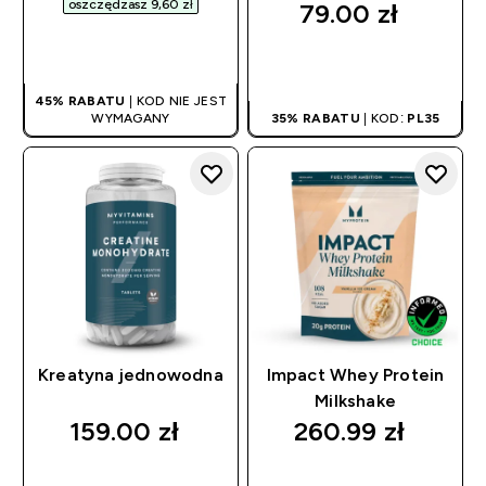
oszczędzasz 9,60 zł‎
79.00 zł‎
SZYBKI ZAKUP
SZYBKI ZAKUP
45% RABATU
| KOD NIE JEST
WYMAGANY
35% RABATU
| KOD:
PL35
Kreatyna jednowodna
Impact Whey Protein
Milkshake
159.00 zł‎
260.99 zł‎
SZYBKI ZAKUP
SZYBKI ZAKUP