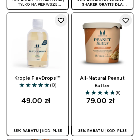
TYLKO NA PIERWSZE
SHAKER GRATIS DLA
ZAMÓWIENIE
NOWYCH KLIENTÓW! | KOD:
PROTEINPL
Krople FlavDrops™
All-Natural Peanut
(13)
Butter
4.85 out of 5 stars
(6)
4.83 out of 5 stars
49.00 zł‎
79.00 zł‎
SZYBKI ZAKUP
SZYBKI ZAKUP
35% RABATU
| KOD:
PL35
35% RABATU
| KOD:
PL35