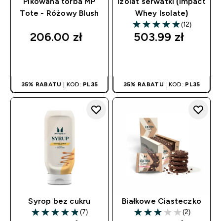
Pikowana torba MP
Izolat serwatki (Impact
Tote - Różowy Blush
Whey Isolate)
(12)
4.92 out of 5 stars
206.00 zł‎
503.99 zł‎
SZYBKI ZAKUP
SZYBKI ZAKUP
35% RABATU
| KOD:
PL35
35% RABATU
| KOD:
PL35
Syrop bez cukru
Białkowe Ciasteczko
(7)
(2)
4.86 out of 5 stars
3 out of 5 stars