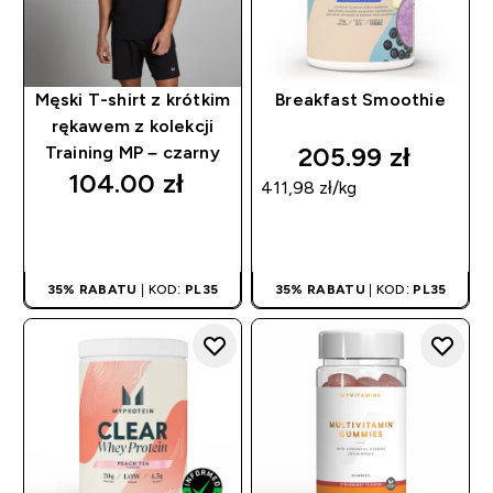
Męski T-shirt z krótkim
Breakfast Smoothie
rękawem z kolekcji
205.99 zł‎
Training MP – czarny
104.00 zł‎
411,98 zł‎/kg
SZYBKI ZAKUP
SZYBKI ZAKUP
35% RABATU
| KOD:
PL35
35% RABATU
| KOD:
PL35