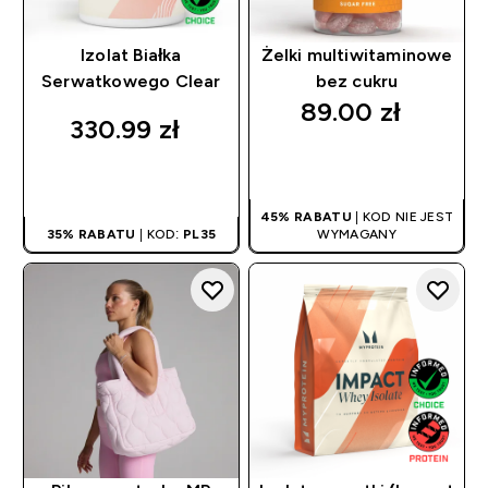
Izolat Białka
Żelki multiwitaminowe
Serwatkowego Clear
bez cukru
89.00 zł‎
330.99 zł‎
SZYBKI ZAKUP
SZYBKI ZAKUP
45% RABATU
| KOD NIE JEST
35% RABATU
| KOD:
PL35
WYMAGANY