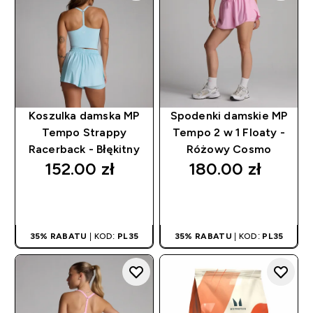
Koszulka damska MP
Spodenki damskie MP
Tempo Strappy
Tempo 2 w 1 Floaty -
Racerback - Błękitny
Różowy Cosmo
152.00 zł‎
180.00 zł‎
SZYBKI ZAKUP
SZYBKI ZAKUP
35% RABATU
| KOD:
PL35
35% RABATU
| KOD:
PL35