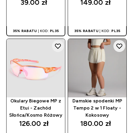
39.00 zł‎
149.00 zł‎
SZYBKI ZAKUP
SZYBKI ZAKUP
35% RABATU
| KOD:
PL35
35% RABATU
| KOD:
PL35
Okulary Biegowe MP z
Damskie spodenki MP
Etui - Zachód
Tempo 2 w 1 Floaty -
Słońca/Kosmo Różowy
Kokosowy
126.00 zł‎
180.00 zł‎