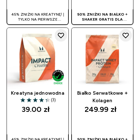
45% ZNIŻKI NA KREATYNĘ! |
50% ZNIŻKI NA BIAŁKO +
TYLKO NA PIERWSZE
SHAKER GRATIS DLA
ZAMÓWIENIE
NOWYCH KLIENTÓW! | KOD:
PROTEINPL
Kreatyna jednowodna
Białko Serwatkowe +
(3)
Kolagen
4.33 out of 5 stars
39.00 zł‎
249.99 zł‎
SZYBKI ZAKUP
SZYBKI ZAKUP
45% ZNIŻKI NA KREATYNĘ! |
50% ZNIŻKI NA BIAŁKO +