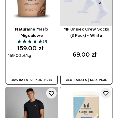
Naturalne Masło
MP Unisex Crew Socks
Migdałowe
(3 Pack) - White
(3)
5 out of 5 stars
159.00 zł‎
69.00 zł‎
159,00 zł‎/kg
SZYBKI ZAKUP
SZYBKI ZAKUP
35% RABATU
| KOD:
PL35
35% RABATU
| KOD:
PL35