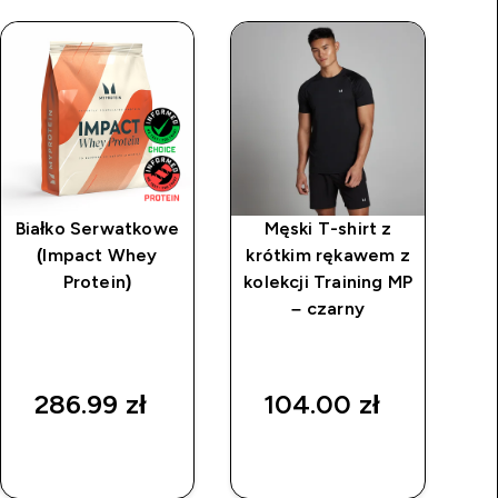
Białko Serwatkowe
Męski T-shirt z
(Impact Whey
krótkim rękawem z
ka
Protein)
kolekcji Training MP
na
– czarny
286.99 zł‎
104.00 zł‎
SZYBKI
SZYBKI
ZAKUP
ZAKUP