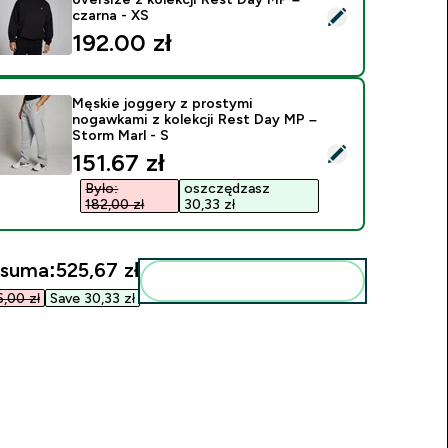
ybierz ten produkt - Męska bluza z kapturem w stylu oversize 
czarna - XS
192.00 zł‎
Męskie joggery z prostymi
nogawkami z kolekcji Rest Day MP –
Storm Marl - S
ybierz ten produkt - Męskie joggery z prostymi nogawkami z k
discounted price
151.67 zł‎
Było:
oszczędzasz
182,00 zł‎
30,33 zł‎
 suma:
525,67 zł‎
Dodaj do swojej rutyny
,00 zł‎
Save 30,33 zł‎