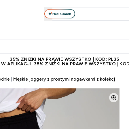
Fuel Coach
anie
Odzież i Akcesoria
Witaminy
Batony i Przekąski
rta submenu
łko submenu
Enter Odżywianie submenu
Enter Odzież i Akcesoria submenu
Enter Witaminy submen
Ent
⌄
⌄
⌄
⌄
 229zł
Niezrównana jakość
Zaproś znajomego, zarób 65zł
35% ZNIŻKI NA PRAWIE WSZYSTKO | KOD: PL35
 W APLIKACJI: 38% ZNIŻKI NA PRAWIE WSZYSTKO | KOD
odnie
Męskie joggery z prostymi nogawkami z kolekcji Rest