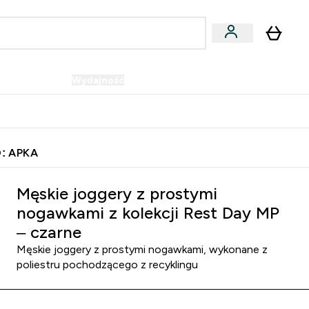
Wegańskie
Wydajność
Oferty!
u
er Batony i Przekąski submenu
Enter Wegańskie submenu
Enter Wydajność submenu
⌄
⌄
Szybka dostawa do punktu odbioru
: APKA
 Day MP – czarne
Męskie joggery z prostymi
nogawkami z kolekcji Rest Day MP
– czarne
Męskie joggery z prostymi nogawkami, wykonane z
poliestru pochodzącego z recyklingu