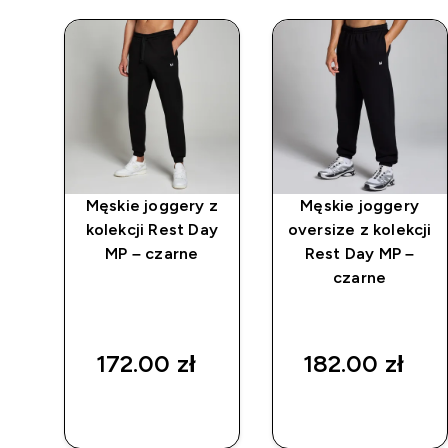
Męskie joggery z
Męskie joggery
lu
kolekcji Rest Day
oversize z kolekcji
cji
MP – czarne
Rest Day MP –
czarne
172.00 zł‎
182.00 zł‎
SZYBKI
SZYBKI
ZAKUP
ZAKUP