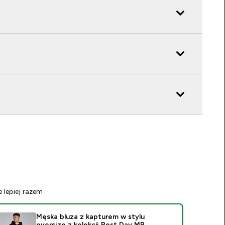
e lepiej razem
Męska bluza z kapturem w stylu
oversize z kolekcji Rest Day MP –