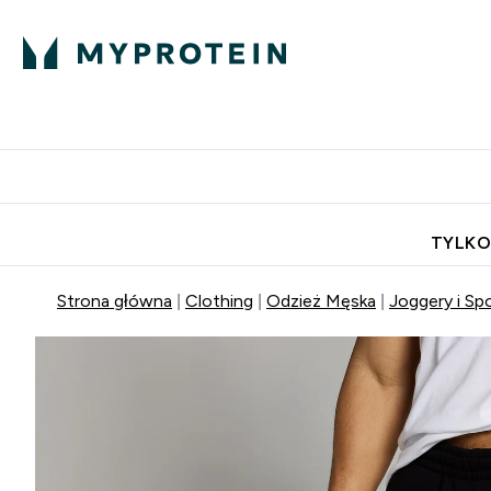
Porada Eksperta
Białko
Odżywi
Enter Porada Ekspe
Enter Bia
⌄
⌄
Darmowa dostawa do domu od
TYLKO
Strona główna
Clothing
Odzież Męska
Joggery i Sp