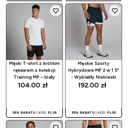
Męski T-shirt z krótkim
Męskie Szorty
rękawem z kolekcji
Hybrydowe MP 2 w 1 5"
Training MP – biały
- Wyblakły Niebieski
104.00 zł‎
192.00 zł‎
SZYBKI ZAKUP
SZYBKI ZAKUP
35% RABATU
| KOD:
PL35
35% RABATU
| KOD:
PL35