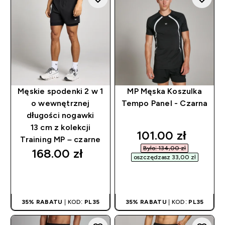
Męskie spodenki 2 w 1
MP Męska Koszulka
o wewnętrznej
Tempo Panel - Czarna
długości nogawki
13 cm z kolekcji
discounted pric
101.00 zł‎
Training MP – czarne
Było: 134,00 zł‎
168.00 zł‎
oszczędzasz 33,00 zł‎
SZYBKI ZAKUP
SZYBKI ZAKUP
35% RABATU
| KOD:
PL35
35% RABATU
| KOD:
PL35