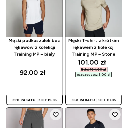
Męski podkoszulek bez
Męski T-shirt z krótkim
rękawów z kolekcji
rękawem z kolekcji
Training MP – biały
Training MP – Stone
discounted pric
101.00 zł‎
Było: 104,00 zł‎
92.00 zł‎
oszczędzasz 3,00 zł‎
SZYBKI ZAKUP
SZYBKI ZAKUP
35% RABATU
| KOD:
PL35
35% RABATU
| KOD:
PL35