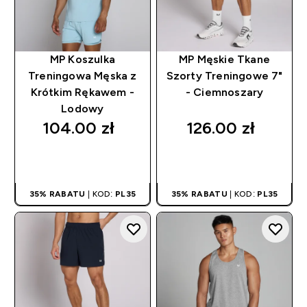
MP Koszulka
MP Męskie Tkane
Treningowa Męska z
Szorty Treningowe 7"
Krótkim Rękawem -
- Ciemnoszary
Lodowy
104.00 zł‎
126.00 zł‎
SZYBKI ZAKUP
SZYBKI ZAKUP
35% RABATU
| KOD:
PL35
35% RABATU
| KOD:
PL35