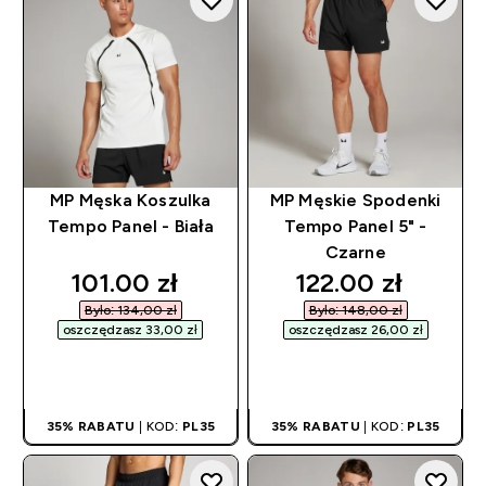
MP Męska Koszulka
MP Męskie Spodenki
Tempo Panel - Biała
Tempo Panel 5" -
Czarne
discounted price
discounted pric
101.00 zł‎
122.00 zł‎
Było: 134,00 zł‎
Było: 148,00 zł‎
oszczędzasz 33,00 zł‎
oszczędzasz 26,00 zł‎
SZYBKI ZAKUP
SZYBKI ZAKUP
35% RABATU
| KOD:
PL35
35% RABATU
| KOD:
PL35