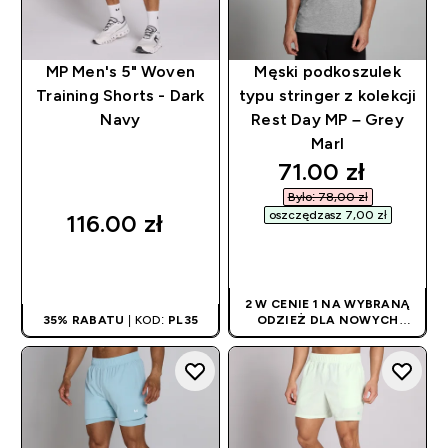
MP Men's 5" Woven
Męski podkoszulek
Training Shorts - Dark
typu stringer z kolekcji
Navy
Rest Day MP – Grey
Marl
discounted pri
71.00 zł‎
Było: 78,00 zł‎
oszczędzasz 7,00 zł‎
116.00 zł‎
SZYBKI ZAKUP
SZYBKI ZAKUP
2 W CENIE 1 NA WYBRANĄ
35% RABATU
| KOD:
PL35
ODZIEŻ DLA NOWYCH
KLIENTÓW! RABAT
NALICZANY
AUTOMATYCZNIE