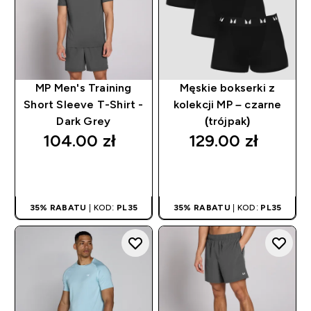
MP Men's Training
Męskie bokserki z
Short Sleeve T-Shirt -
kolekcji MP – czarne
Dark Grey
(trójpak)
104.00 zł‎
129.00 zł‎
SZYBKI ZAKUP
SZYBKI ZAKUP
35% RABATU
| KOD:
PL35
35% RABATU
| KOD:
PL35