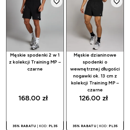
Męskie spodenki 2 w 1
Męskie dzianinowe
z kolekcji Training MP –
spodenki o
czarne
wewnętrznej długości
nogawki ok. 13 cm z
kolekcji Training MP –
czarne
168.00 zł‎
126.00 zł‎
SZYBKI ZAKUP
SZYBKI ZAKUP
35% RABATU
| KOD:
PL35
35% RABATU
| KOD:
PL35