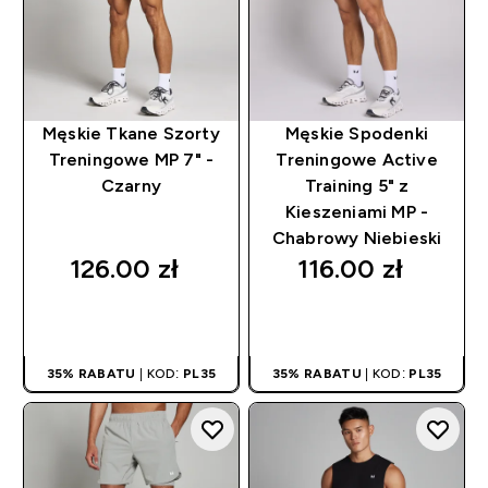
Męskie Tkane Szorty
Męskie Spodenki
Treningowe MP 7" -
Treningowe Active
Czarny
Training 5" z
Kieszeniami MP -
Chabrowy Niebieski
126.00 zł‎
116.00 zł‎
SZYBKI ZAKUP
SZYBKI ZAKUP
35% RABATU
| KOD:
PL35
35% RABATU
| KOD:
PL35