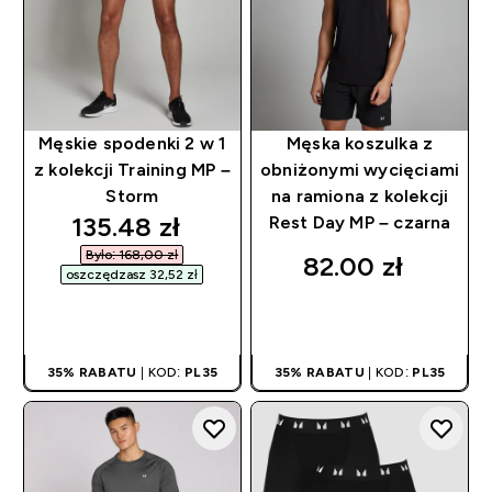
Męskie spodenki 2 w 1
Męska koszulka z
z kolekcji Training MP –
obniżonymi wycięciami
Storm
na ramiona z kolekcji
discounted price
135.48 zł‎
Rest Day MP – czarna
Było: 168,00 zł‎
82.00 zł‎
oszczędzasz 32,52 zł‎
SZYBKI ZAKUP
SZYBKI ZAKUP
35% RABATU
| KOD:
PL35
35% RABATU
| KOD:
PL35