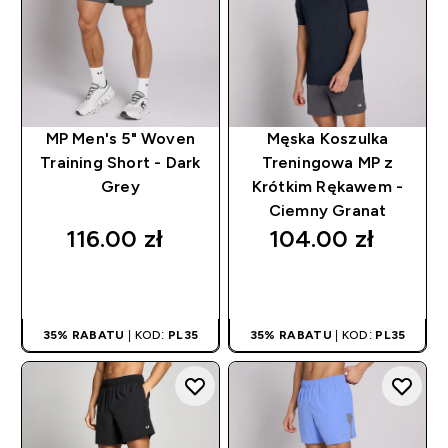
MP Men's 5" Woven
Męska Koszulka
Training Short - Dark
Treningowa MP z
Grey
Krótkim Rękawem -
Ciemny Granat
116.00 zł‎
104.00 zł‎
SZYBKI ZAKUP
SZYBKI ZAKUP
35% RABATU
| KOD:
PL35
35% RABATU
| KOD:
PL35