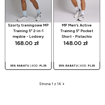
Szorty treningowe MP
MP Men's Active
Training 5" 2-in-1
Training 5" Pocket
męskie - Lodowy
Short - Pistachio
168.00 zł‎
148.00 zł‎
SZYBKI ZAKUP
SZYBKI ZAKUP
35% RABATU
| KOD:
PL35
35% RABATU
| KOD:
PL35
Strona 1 z 14
Paginacja