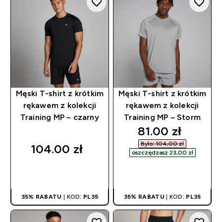
Męski T-shirt z krótkim
Męski T-shirt z krótkim
rękawem z kolekcji
rękawem z kolekcji
Training MP – czarny
Training MP – Storm
discounted pri
81.00 zł‎
Było: 104,00 zł‎
104.00 zł‎
oszczędzasz 23,00 zł‎
SZYBKI ZAKUP
SZYBKI ZAKUP
35% RABATU
| KOD:
PL35
35% RABATU
| KOD:
PL35