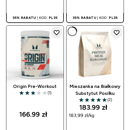
SZYBKI ZAKUP
SZYBKI ZAKUP
35% RABATU
| KOD:
PL35
35% RABATU
| KOD:
PL35
Origin Pre-Workout
Mieszanka na Białkowy
(1)
Substytut Posiłku
3 out of 5 stars
(2)
5 out of 5 stars
183.99 zł‎
166.99 zł‎
183,99 zł‎/kg
SZYBKI ZAKUP
SZYBKI ZAKUP