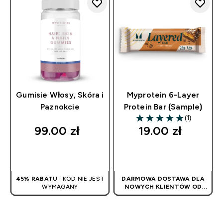
AUTOMATYCZNIE
Gumisie Włosy, Skóra i
Myprotein 6-Layer
Paznokcie
Protein Bar (Sample)
(1)
5 out of 5 stars
99.00 zł‎
19.00 zł‎
SZYBKI ZAKUP
SZYBKI ZAKUP
45% RABATU
| KOD NIE JEST
DARMOWA DOSTAWA DLA
WYMAGANY
NOWYCH KLIENTÓW OD
180PLN
| PROMOCJA
STOSOWANA
AUTOMATYCZNIE