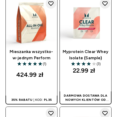
Mieszanka wszystko-
Myprotein Clear Whey
w-jednym Perform
Isolate (Sample)
(1)
(3)
5 out of 5 stars
4 out of 5 stars
22.99 zł‎
424.99 zł‎
SZYBKI ZAKUP
SZYBKI ZAKUP
DARMOWA DOSTAWA DLA
35% RABATU
| KOD:
PL35
NOWYCH KLIENTÓW OD
180PLN
| PROMOCJA
STOSOWANA
AUTOMATYCZNIE