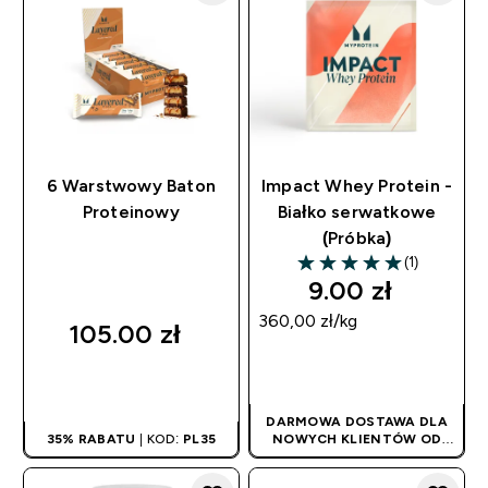
6 Warstwowy Baton
Impact Whey Protein -
Proteinowy
Białko serwatkowe
(Próbka)
(1)
5 out of 5 stars
9.00 zł‎
360,00 zł‎/kg
105.00 zł‎
SZYBKI ZAKUP
SZYBKI ZAKUP
DARMOWA DOSTAWA DLA
35% RABATU
| KOD:
PL35
NOWYCH KLIENTÓW OD
180PLN
| PROMOCJA
STOSOWANA