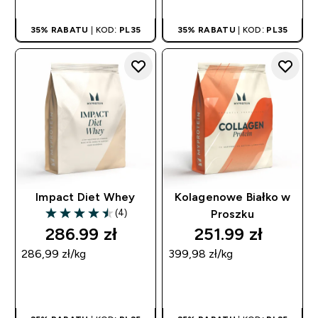
35% RABATU
| KOD:
PL35
35% RABATU
| KOD:
PL35
Impact Diet Whey
Kolagenowe Białko w
(4)
Proszku
4.5 out of 5 stars
286.99 zł‎
251.99 zł‎
286,99 zł‎/kg
399,98 zł‎/kg
SZYBKI ZAKUP
SZYBKI ZAKUP