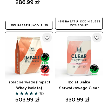
286.99 zł‎
SZYBKI ZAKUP
SZYBKI ZAKUP
45% RABATU
| KOD NIE JEST
35% RABATU
| KOD:
PL35
WYMAGANY
Izolat serwatki (Impact
Izolat Białka
Whey Isolate)
Serwatkowego Clear
(12)
4.92 out of 5 stars
503.99 zł‎
330.99 zł‎