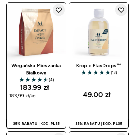
Wegańska Mieszanka
Krople FlavDrops™
(13)
Białkowa
4.85 out of 5 stars
(4)
4.5 out of 5 stars
183.99 zł‎
49.00 zł‎
183,99 zł‎/kg
SZYBKI ZAKUP
SZYBKI ZAKUP
35% RABATU
| KOD:
PL35
35% RABATU
| KOD:
PL35