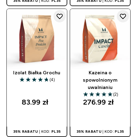
35% RABATU
| KOD:
PL35
35% RABATU
| KOD:
PL35
Izolat Białka Grochu
Kazeina o
(4)
spowolnionym
4.75 out of 5 stars
uwalnianiu
(2)
5 out of 5 stars
83.99 zł‎
276.99 zł‎
SZYBKI ZAKUP
SZYBKI ZAKUP
35% RABATU
| KOD:
PL35
35% RABATU
| KOD:
PL35