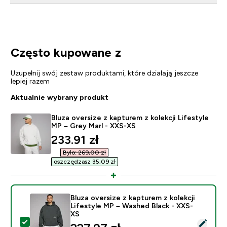
Często kupowane z
Uzupełnij swój zestaw produktami, które działają jeszcze
lepiej razem
Aktualnie wybrany produkt
Bluza oversize z kapturem z kolekcji Lifestyle
MP – Grey Marl - XXS-XS
discounted price
233.91 zł‎
Było: 269,00 zł‎
oszczędzasz 35,09 zł‎
Bluza oversize z kapturem z kolekcji
Lifestyle MP – Washed Black - XXS-
XS
Wybierz ten produkt - Bluza oversize z kapturem z kol