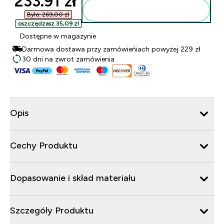
discounted price
233.91 zł‎
Dodaj do torby
Było: 269,00 zł‎
oszczędzasz 35,09 zł‎
Dostępne w magazynie
Darmowa dostawa przy zamówieńiach powyżej 229 zł
30 dni na zwrot zamówienia
Opis
Cechy Produktu
Dopasowanie i skład materiału
Szczegóły Produktu