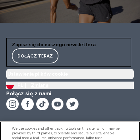
Zapisz się do naszego newslettera
DOŁĄCZ TERAZ
Ustawienia plików cookie
PL |
Zmiana
Połącz się z nami
We use cookies and other tracking tools on this site, which may be
provided by third parties, to operate and secure our site, enable
Pomoc I Informacja
social media features, enhance performance, tailor user