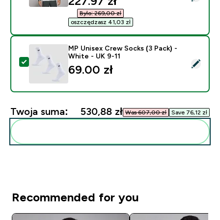
discounted price
227.97 zł‎
Było: 269,00 zł‎
oszczędzasz 41,03 zł‎
MP Unisex Crew Socks (3 Pack) -
White - UK 9-11
Wybierz ten produkt - MP Unisex Crew Socks (3 Pack) 
69.00 zł‎
Twoja suma:
530,88 zł‎
Was 607,00 zł‎
Save 76,12 zł‎
Dodaj do swojej rutyny
Recommended for you