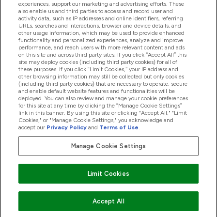
experiences, support our marketing and advertising efforts. These
also enable us and third parties to access and record user and
activity data, such as IP addresses and online identifiers, referring
Produkty
URLs, searches and interactions, browser and device details, and
other usage information, which may be used to provide enhanced
functionality and personalized experiences, analyze and improve
performance, and reach users with more relevant content and ads
on this site and across third party sites. If you click “Accept All” this
Informacje O Firmie
site may deploy cookies (including third party cookies) for all of
these purposes. If you click “Limit Cookies,” your IP address and
other browsing information may still be collected but only cookies
(including third party cookies) that are necessary to operate, secure
Okazje W Myprotein
and enable default website features and functionalities will be
deployed. You can also review and manage your cookie preferences
for this site at any time by clicking the “Manage Cookie Settings”
link in this banner. By using this site or clicking "Accept All," "Limit
Cookies," or "Manage Cookie Settings," you acknowledge and
2026 The Hut.com Ltd
accept our
Privacy Policy
and
Terms of Use
.
Manage Cookie Settings
Pay with
Limit Cookies
Accept All