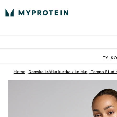
Porada Eksperta
Białko
Odżywi
Enter Porada Ekspe
Enter Bia
⌄
⌄
Darmowa dostawa do domu od
TYLKO
Home
Damska krótka kurtka z kolekcji Tempo Studio