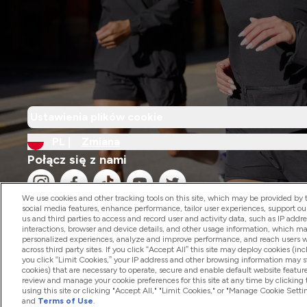
Ustawienia plików cookie
PL |
Zmiana
Połącz się z nami
We use cookies and other tracking tools on this site, which may be provided by th
social media features, enhance performance, tailor user experiences, support ou
us and third parties to access and record user and activity data, such as IP addr
interactions, browser and device details, and other usage information, which m
personalized experiences, analyze and improve performance, and reach users wi
2026 The Hut.com Ltd
across third party sites. If you click “Accept All” this site may deploy cookies (inc
you click “Limit Cookies,” your IP address and other browsing information may sti
cookies) that are necessary to operate, secure and enable default website feature
review and manage your cookie preferences for this site at any time by clicking
using this site or clicking "Accept All," "Limit Cookies," or "Manage Cookie Se
and
Terms of Use
.