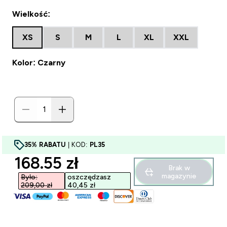
Wielkość:
XS
S
M
L
XL
XXL
Kolor: Czarny
35% RABATU
| KOD:
PL35
discounted price
168.55 zł‎
Brak w
magazynie
Było:
oszczędzasz
209,00 zł‎
40,45 zł‎