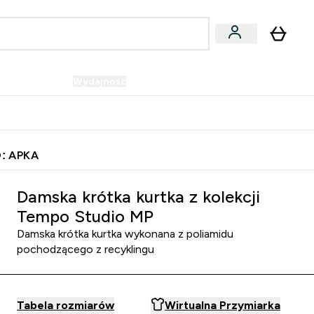
Wegańskie
Wydajność
Oferty!
u
er Batony i Przekąski submenu
Enter Wegańskie submenu
Enter Wydajność submenu
⌄
⌄
Szybka dostawa do punktu odbioru
: APKA
Damska krótka kurtka z kolekcji
Tempo Studio MP
Damska krótka kurtka wykonana z poliamidu
pochodzącego z recyklingu
Tabela rozmiarów
Wirtualna Przymiarka