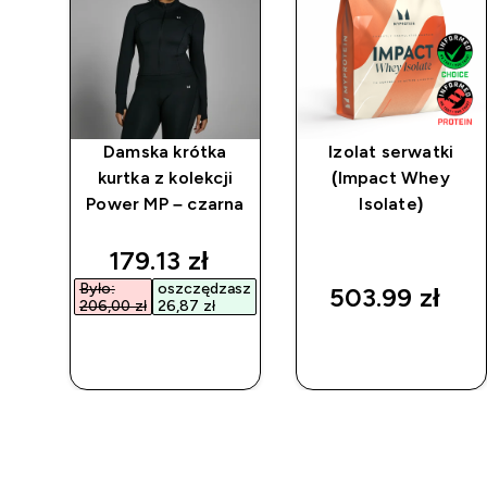
a
Damska krótka
Izolat serwatki
im
kurtka z kolekcji
(Impact Whey
cji
Power MP – czarna
Isolate)
na
d price
discounted price
179.13 zł‎
asz
Było:
oszczędzasz
503.99 zł‎
206,00 zł‎
26,87 zł‎
SZYBKI
SZYBKI
ZAKUP
ZAKUP