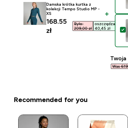
Damska krótka kurtka z
kolekcji Tempo Studio MP -
XS
discounted price
168.55
Było:
oszczędzasz
209,00 zł‎
40,45 zł‎
zł‎
W
Twoja
Was 619,
Recommended for you