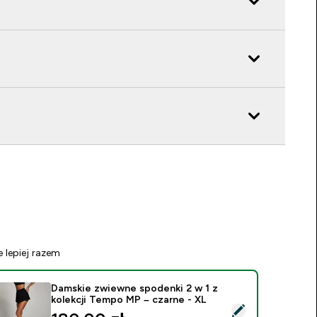
e lepiej razem
Damskie zwiewne spodenki 2 w 1 z
kolekcji Tempo MP – czarne - XL
ybierz ten produkt - Damskie zwiewne spodenki 2 w 1 z kolek