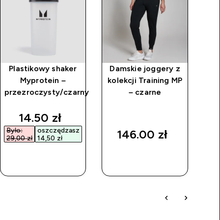
Plastikowy shaker
Damskie joggery z
D
Myprotein –
kolekcji Training MP
do
przezroczysty/czarny
– czarne
z 
discounted price
14.50 zł‎
Było:
oszczędzasz
Był
146.00 zł‎
29,00 zł‎
14,50 zł‎
226
SZYBKI
SZYBKI
ZAKUP
ZAKUP