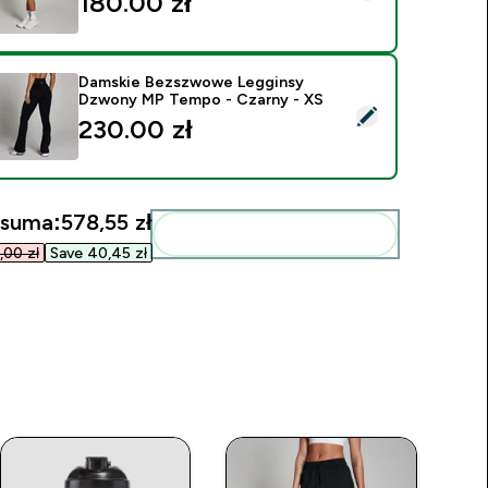
180.00 zł‎
Damskie Bezszwowe Legginsy
Dzwony MP Tempo - Czarny - XS
ybierz ten produkt - Damskie Bezszwowe Legginsy Dzwony M
230.00 zł‎
 suma:
578,55 zł‎
Dodaj do swojej rutyny
00 zł‎
Save 40,45 zł‎