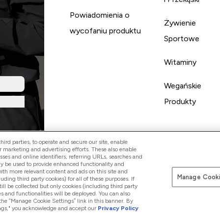
Powiadomienia o
Żywienie
wycofaniu produktu
Sportowe
Witaminy
Wegańskie
Produkty
ird parties, to operate and secure our site, enable
r marketing and advertising efforts. These also enable
esses and online identifiers, referring URLs, searches and
ay be used to provide enhanced functionality and
th more relevant content and ads on this site and
Manage Cooki
Pay with
luding third party cookies) for all of these purposes. If
ll be collected but only cookies (including third party
s and functionalities will be deployed. You can also
 the “Manage Cookie Settings” link in this banner. By
ttings," you acknowledge and accept our
Privacy Policy