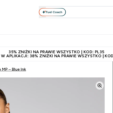
Fuel Coach
anie
Odzież i Akcesoria
Witaminy
Batony i Przekąski
rta submenu
łko submenu
Enter Odżywianie submenu
Enter Odzież i Akcesoria submenu
Enter Witaminy submen
Ent
⌄
⌄
⌄
⌄
 229zł
Niezrównana jakość
Zaproś znajomego, zarób 65zł
35% ZNIŻKI NA PRAWIE WSZYSTKO | KOD: PL35
 W APLIKACJI: 38% ZNIŻKI NA PRAWIE WSZYSTKO | KOD
 MP – Blue Ink