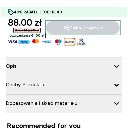
40% RABATU
| KOD:
PL40
discounted price
88.00 zł‎
Brak w magazynie
Było: 149,00 zł‎
oszczędzasz 61,00 zł‎
Opis
Cechy Produktu
Dopasowanie i skład materiału
Recommended for you