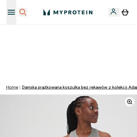
Niezrównana jakość
40% ZNIŻKI NA PRAWIE WSZYSTKOI | KOD: PL40
DARMOWA DOSTAWA PRZY ZAKUPACH POWYŻEJ 115
ZŁ
0 0
:
0 2
:
0 5
:
1 3
Dni
Godziny
Minuty
Sekundy
Home
Damska prążkowana koszulka bez rękawów z kolekcji Ada