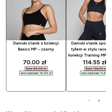
Damski stanik z kolekcji
Damski stanik sport
Basics MP – czarny
tyłem w stylu racerb
kolekcji Training MP –
discounted price
discounted
70.00 zł‎
114.55 zł‎
Było: 84,00 zł‎
Było: 126,00 zł‎
oszczędzasz 14,00 zł‎
oszczędzasz 11,45 zł‎
SZYBKI ZAKUP
SZYBKI ZAKUP