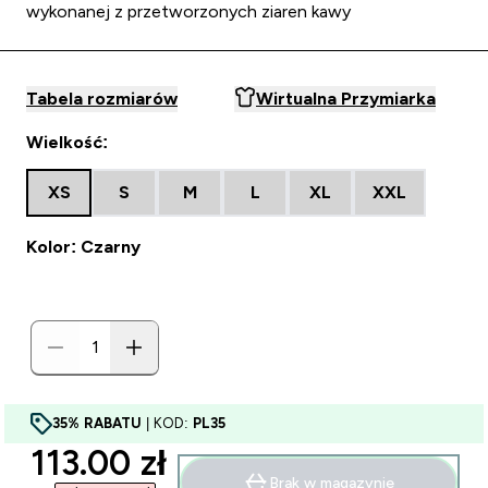
wykonanej z przetworzonych ziaren kawy
Tabela rozmiarów
Wirtualna Przymiarka
Wielkość:
XS
S
M
L
XL
XXL
Kolor: Czarny
35% RABATU
| KOD:
PL35
discounted price
113.00 zł‎
Brak w magazynie