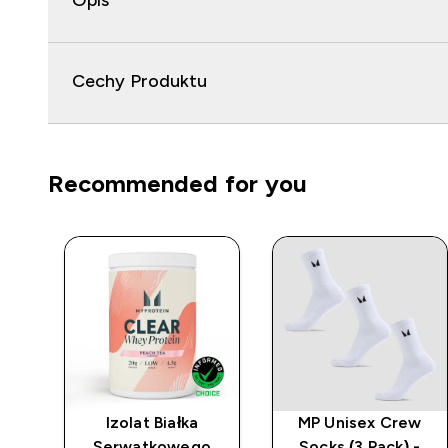
Opis
Cechy Produktu
Recommended for you
i
Izolat Białka
MP Unisex Crew
Serwatkowego
Socks (3 Pack) -