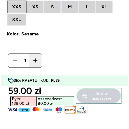
XXS
XS
S
M
L
XL
XXL
Kolor: Sesame
35% RABATU
| KOD:
PL35
discounted price
59.00 zł‎
Brak w
magazynie
Było:
oszczędzasz
139,00 zł‎
80,00 zł‎