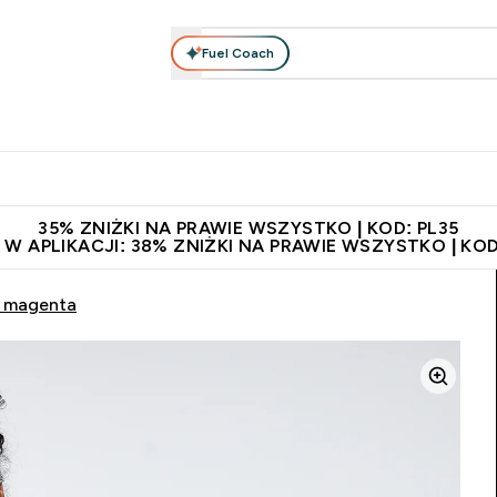
Fuel Coach
anie
Odzież i Akcesoria
Witaminy
Batony i Przekąski
rta submenu
łko submenu
Enter Odżywianie submenu
Enter Odzież i Akcesoria submenu
Enter Witaminy submen
Ent
⌄
⌄
⌄
⌄
 229zł
Niezrównana jakość
Zaproś znajomego, zarób 65zł
35% ZNIŻKI NA PRAWIE WSZYSTKO | KOD: PL35
 W APLIKACJI: 38% ZNIŻKI NA PRAWIE WSZYSTKO | KOD
– magenta