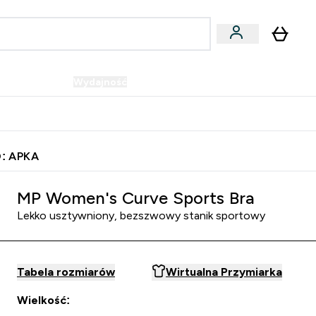
Wegańskie
Wydajność
Oferty!
u
er Batony i Przekąski submenu
Enter Wegańskie submenu
Enter Wydajność submenu
⌄
⌄
Szybka dostawa do punktu odbioru
: APKA
MP Women's Curve Sports Bra
Lekko usztywniony, bezszwowy stanik sportowy
Tabela rozmiarów
Wirtualna Przymiarka
Wielkość: