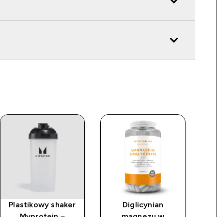
Plastikowy shaker
Diglicynian
Myprotein –
magnezu w