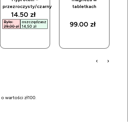
przezroczysty/czarny
tabletkach
discounted price
14.50 zł‎
Było:
oszczędzasz
99.00 zł‎
29,00 zł‎
14,50 zł‎
SZYBKI
SZYBKI
ZAKUP
ZAKUP
 o wartości zł100.