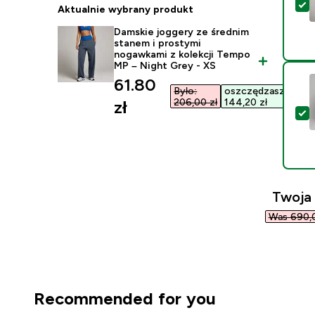
W
Aktualnie wybrany produkt
Damskie joggery ze średnim
stanem i prostymi
nogawkami z kolekcji Tempo
MP – Night Grey - XS
discounted price
61.80
Było:
oszczędzasz
206,00 zł‎
144,20 zł‎
zł‎
W
Twoja
Was 690,0
Recommended for you