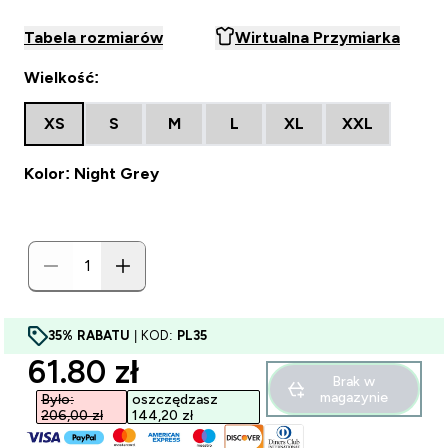
Tabela rozmiarów
Wirtualna Przymiarka
Wielkość:
XS
S
M
L
XL
XXL
Kolor: Night Grey
35% RABATU
| KOD:
PL35
discounted price
61.80 zł‎
Brak w
magazynie
Było:
oszczędzasz
206,00 zł‎
144,20 zł‎