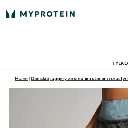
Porada Eksperta
Białko
Odżywi
Enter Porada Ekspe
Enter Bia
⌄
⌄
Darmowa dostawa do domu od
TYLKO
Home
Damskie joggery ze średnim stanem i prosty