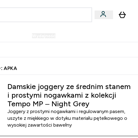
Wegańskie
Wydajność
Oferty!
u
er Batony i Przekąski submenu
Enter Wegańskie submenu
Enter Wydajność submenu
⌄
⌄
Szybka dostawa do punktu odbioru
: APKA
Damskie joggery ze średnim stanem
i prostymi nogawkami z kolekcji
Tempo MP – Night Grey
Joggery z prostymi nogawkami i regulowanym pasem,
uszyte z miękkiego w dotyku materiału pętelkowego o
wysokiej zawartości bawełny