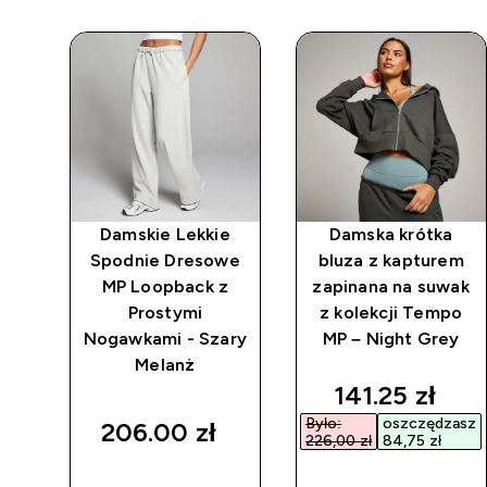
e w
Damskie Lekkie
Damska krótka
 z
Spodnie Dresowe
bluza z kapturem
MP Loopback z
zapinana na suwak
Prostymi
z kolekcji Tempo
ey
Nogawkami - Szary
MP – Night Grey
Melanż
d price
discounted p
141.25 zł‎
asz
Było:
oszczędzasz
206.00 zł‎
226,00 zł‎
84,75 zł‎
SZYBKI
SZYBKI