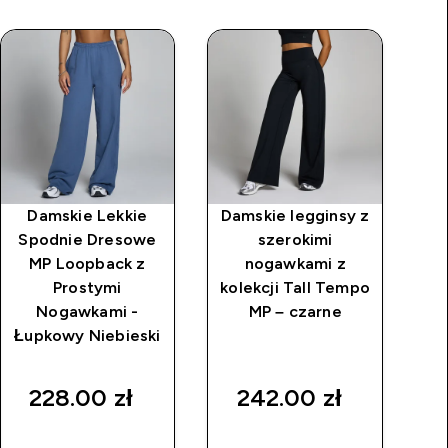
Damskie Lekkie
Damskie legginsy z
D
Spodnie Dresowe
szerokimi
ko
MP Loopback z
nogawkami z
Prostymi
kolekcji Tall Tempo
Nogawkami -
MP – czarne
Łupkowy Niebieski
rice
228.00 zł‎
242.00 zł‎
SZYBKI
SZYBKI