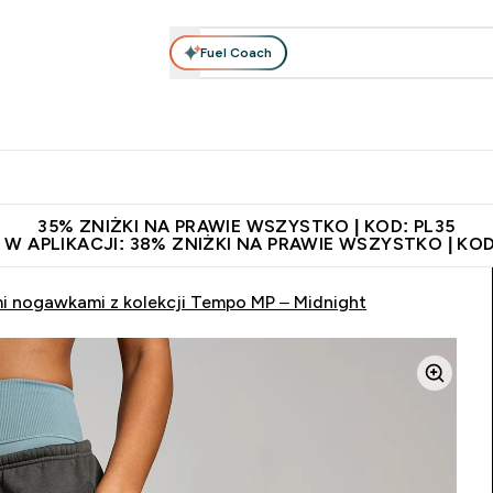
Fuel Coach
anie
Odzież i Akcesoria
Witaminy
Batony i Przekąski
rta submenu
łko submenu
Enter Odżywianie submenu
Enter Odzież i Akcesoria submenu
Enter Witaminy submen
Ent
⌄
⌄
⌄
⌄
 229zł
Niezrównana jakość
Zaproś znajomego, zarób 65zł
35% ZNIŻKI NA PRAWIE WSZYSTKO | KOD: PL35
 W APLIKACJI: 38% ZNIŻKI NA PRAWIE WSZYSTKO | KOD
mi nogawkami z kolekcji Tempo MP – Midnight