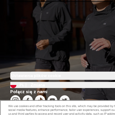
Ustawienia plików cookie
PL |
Zmiana
Połącz się z nami
We use cookies and other tracking tools on this site, which may be provided by th
social media features, enhance performance, tailor user experiences, support ou
us and third parties to access and record user and activity data, such as IP addr