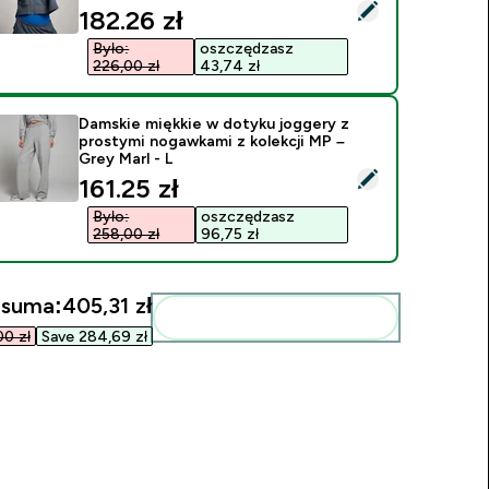
ybierz ten produkt - Damska krótka bluza z kapturem zapinana
discounted price
182.26 zł‎
Było:
oszczędzasz
226,00 zł‎
43,74 zł‎
Damskie miękkie w dotyku joggery z
prostymi nogawkami z kolekcji MP –
Grey Marl - L
ybierz ten produkt - Damskie miękkie w dotyku joggery z prost
discounted price
161.25 zł‎
Było:
oszczędzasz
258,00 zł‎
96,75 zł‎
 suma:
405,31 zł‎
Dodaj do swojej rutyny
0 zł‎
Save 284,69 zł‎