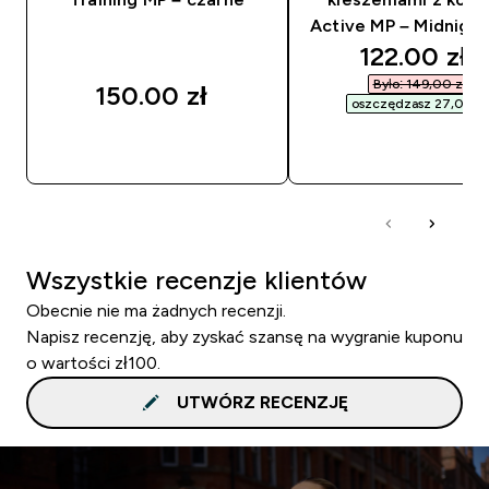
Active MP – Midnight
discounted
122.00 zł‎
Było: 149,00 zł‎
150.00 zł‎
oszczędzasz 27,00 zł‎
SZYBKI ZAKUP
SZYBKI ZAKUP
Wszystkie recenzje klientów
Obecnie nie ma żadnych recenzji.
Napisz recenzję, aby zyskać szansę na wygranie kuponu
o wartości zł100.
UTWÓRZ RECENZJĘ