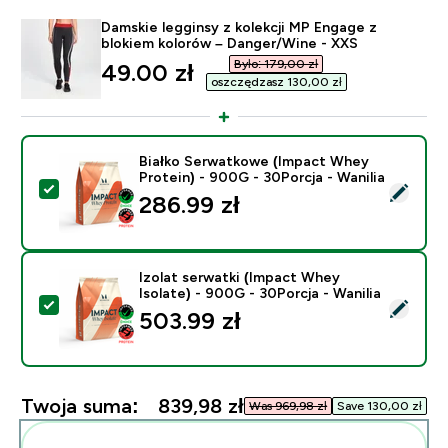
Damskie legginsy z kolekcji MP Engage z
blokiem kolorów – Danger/Wine - XXS
Było: 179,00 zł‎
discounted price
49.00 zł‎
oszczędzasz 130,00 zł‎
Białko Serwatkowe (Impact Whey
Protein) - 900G - 30Porcja - Wanilia
Wybierz ten produkt - Białko Serwatkowe (Impact Whey
286.99 zł‎
Izolat serwatki (Impact Whey
Isolate) - 900G - 30Porcja - Wanilia
Wybierz ten produkt - Izolat serwatki (Impact Whey Is
503.99 zł‎
Twoja suma:
839,98 zł‎
Was 969,98 zł‎
Save 130,00 zł‎
Dodaj do swojej rutyny