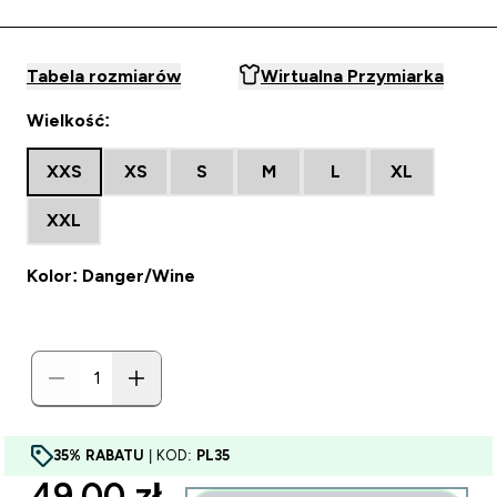
Tabela rozmiarów
Wirtualna Przymiarka
Wielkość:
XXS
XS
S
M
L
XL
XXL
Kolor: Danger/Wine
35% RABATU
| KOD:
PL35
discounted price
49.00 zł‎