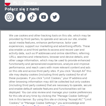
PL |
Zmiana
Połącz się z nami
We use cookies and other tracking tools on this site, which may be
provided by third parties, to operate and secure our site, enable
Pomoc I Informacja
social media features, enhance performance, tailor user
experiences, support our marketing and advertising efforts. These
also enable us and third parties to access and record user and
activity data, such as IP addresses and online identifiers, referring
Produkty
URLs, searches and interactions, browser and device details, and
other usage information, which may be used to provide enhanced
functionality and personalized experiences, analyze and improve
performance, and reach users with more relevant content and ads
on this site and across third party sites. If you click “Accept All” this
Informacje O Firmie
site may deploy cookies (including third party cookies) for all of
these purposes. If you click “Limit Cookies,” your IP address and
other browsing information may still be collected but only cookies
(including third party cookies) that are necessary to operate, secure
Okazje W Myprotein
and enable default website features and functionalities will be
deployed. You can also review and manage your cookie preferences
for this site at any time by clicking the “Manage Cookie Settings”
link in this banner. By using this site or clicking "Accept All," "Limit
Cookies," or "Manage Cookie Settings," you acknowledge and
2026 The Hut.com Ltd