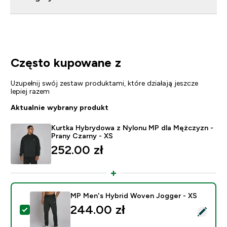
Często kupowane z
Uzupełnij swój zestaw produktami, które działają jeszcze
lepiej razem
Aktualnie wybrany produkt
Kurtka Hybrydowa z Nylonu MP dla Mężczyzn -
Prany Czarny - XS
252.00 zł‎
MP Men's Hybrid Woven Jogger - XS
244.00 zł‎
Wybierz ten produkt - MP Men's Hybrid Woven Jogger