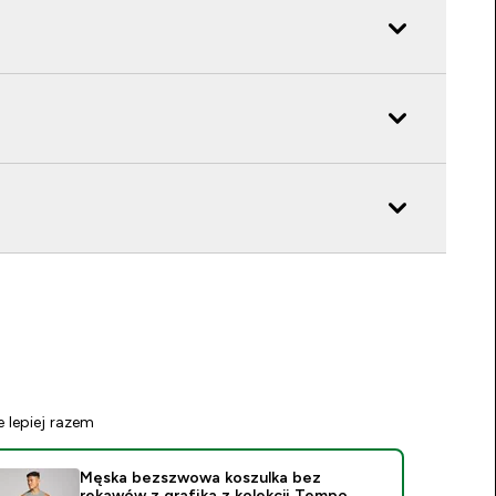
e lepiej razem
Męska bezszwowa koszulka bez
rękawów z grafiką z kolekcji Tempo