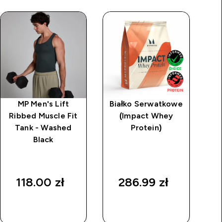
MP Men's Lift
Białko Serwatkowe
Mę
Ribbed Muscle Fit
(Impact Whey
Tank - Washed
Protein)
ko
Black
118.00 zł‎
286.99 zł‎
SZYBKI
SZYBKI
ZAKUP
ZAKUP