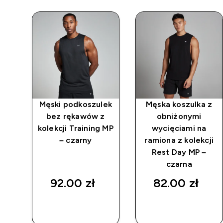
a
Męski podkoszulek
Męska koszulka z
ez
bez rękawów z
obniżonymi
cji
kolekcji Training MP
wycięciami na
– czarny
ramiona z kolekcji
Rest Day MP –
d price
czarna
asz
92.00 zł‎
82.00 zł‎
SZYBKI
SZYBKI
ZAKUP
ZAKUP