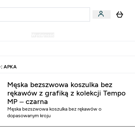
Wegańskie
Wydajność
Oferty!
u
er Batony i Przekąski submenu
Enter Wegańskie submenu
Enter Wydajność submenu
⌄
⌄
Szybka dostawa do punktu odbioru
: APKA
Męska bezszwowa koszulka bez
rękawów z grafiką z kolekcji Tempo
MP – czarna
Męska bezszwowa koszulka bez rękawów o
dopasowanym kroju