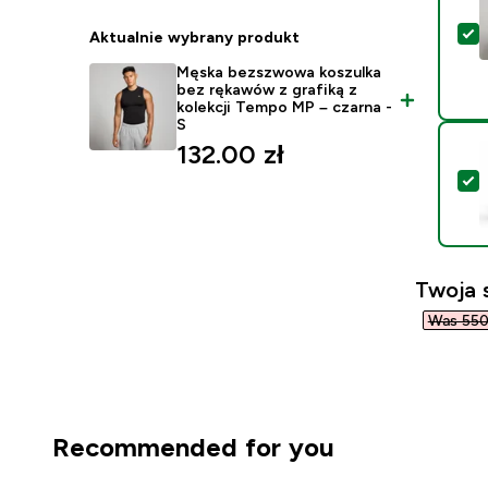
W
Aktualnie wybrany produkt
Męska bezszwowa koszulka
bez rękawów z grafiką z
kolekcji Tempo MP – czarna -
S
132.00 zł‎
W
Twoja 
Was 550,
Recommended for you