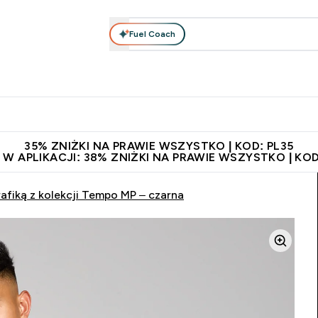
Fuel Coach
anie
Odzież i Akcesoria
Witaminy
Batony i Przekąski
rta submenu
łko submenu
Enter Odżywianie submenu
Enter Odzież i Akcesoria submenu
Enter Witaminy submen
Ent
⌄
⌄
⌄
⌄
 229zł
Niezrównana jakość
Zaproś znajomego, zarób 65zł
35% ZNIŻKI NA PRAWIE WSZYSTKO | KOD: PL35
 W APLIKACJI: 38% ZNIŻKI NA PRAWIE WSZYSTKO | KOD
fiką z kolekcji Tempo MP – czarna