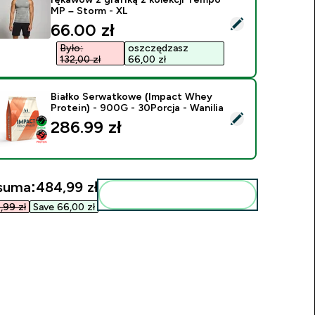
MP – Storm - XL
ybierz ten produkt - Męska bezszwowa koszulka bez rękawów z
discounted price
66.00 zł‎
Było:
oszczędzasz
132,00 zł‎
66,00 zł‎
Białko Serwatkowe (Impact Whey
Protein) - 900G - 30Porcja - Wanilia
ybierz ten produkt - Białko Serwatkowe (Impact Whey Protein)
286.99 zł‎
suma:
484,99 zł‎
Dodaj do swojej rutyny
99 zł‎
Save 66,00 zł‎