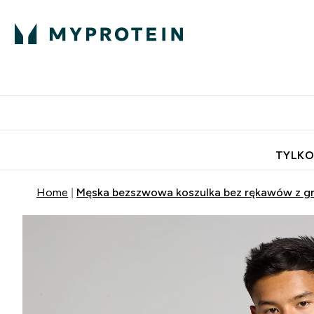
Porada Eksperta
Białko
Odżywi
Enter Porada Ekspe
Enter Bia
⌄
⌄
Darmowa dostawa do domu od
TYLKO
Home
Męska bezszwowa koszulka bez rękawów z gra