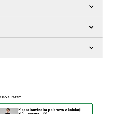
e lepiej razem
Męska kamizelka polarowa z kolekcji
MP – czarna - XS