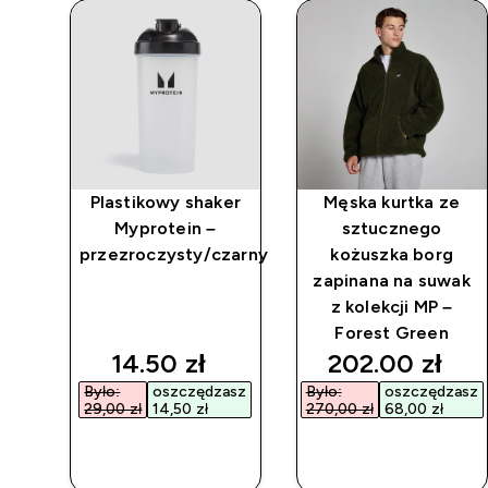
owe
Plastikowy shaker
Męska kurtka ze
Myprotein –
sztucznego
przezroczysty/czarny
kożuszka borg
zapinana na suwak
z kolekcji MP –
Forest Green
discounted price
discounted p
14.50 zł‎
202.00 zł‎
Było:
oszczędzasz
Było:
oszczędzasz
29,00 zł‎
14,50 zł‎
270,00 zł‎
68,00 zł‎
SZYBKI
SZYBKI
ZAKUP
ZAKUP