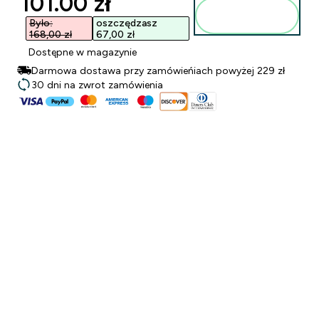
discounted price
101.00 zł‎
Dodaj do
torby
Było:
oszczędzasz
168,00 zł‎
67,00 zł‎
Dostępne w magazynie
Darmowa dostawa przy zamówieńiach powyżej 229 zł
30 dni na zwrot zamówienia