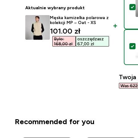
W
Aktualnie wybrany produkt
Męska kamizelka polarowa z
kolekcji MP – Oat - XS
discounted price
101.00 zł‎
Było:
oszczędzasz
168,00 zł‎
67,00 zł‎
W
Twoja
Was 622,
Recommended for you