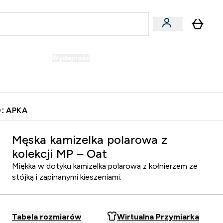
Wegańskie
Wydajność
Oferty!
u
er Batony i Przekąski submenu
Enter Wegańskie submenu
Enter Wydajność submenu
⌄
⌄
Szybka dostawa do punktu odbioru
: APKA
Męska kamizelka polarowa z
kolekcji MP – Oat
Miękka w dotyku kamizelka polarowa z kołnierzem ze
stójką i zapinanymi kieszeniami.
Tabela rozmiarów
Wirtualna Przymiarka