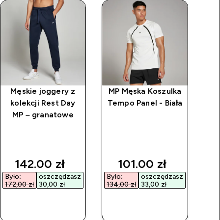
Męskie joggery z
MP Męska Koszulka
kolekcji Rest Day
Tempo Panel - Biała
MP – granatowe
pr
rice
discounted price
discounted price
142.00 zł‎
101.00 zł‎
Było:
oszczędzasz
Było:
oszczędzasz
172,00 zł‎
30,00 zł‎
134,00 zł‎
33,00 zł‎
SZYBKI
SZYBKI
ZAKUP
ZAKUP