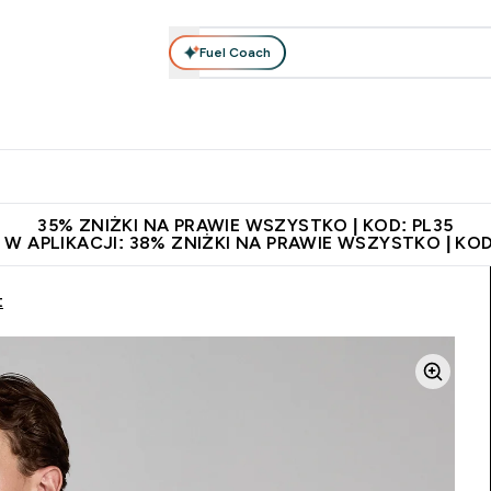
Fuel Coach
anie
Odzież i Akcesoria
Witaminy
Batony i Przekąski
rta submenu
łko submenu
Enter Odżywianie submenu
Enter Odzież i Akcesoria submenu
Enter Witaminy submen
Ent
⌄
⌄
⌄
⌄
 229zł
Niezrównana jakość
Zaproś znajomego, zarób 65zł
35% ZNIŻKI NA PRAWIE WSZYSTKO | KOD: PL35
 W APLIKACJI: 38% ZNIŻKI NA PRAWIE WSZYSTKO | KOD
t