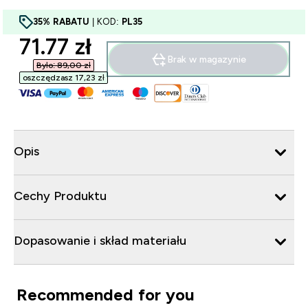
35% RABATU
| KOD:
PL35
discounted price
71.77 zł‎
Brak w magazynie
Było: 89,00 zł‎
oszczędzasz 17,23 zł‎
Opis
Cechy Produktu
Dopasowanie i skład materiału
Recommended for you