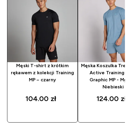
Męski T-shirt z krótkim
Męska Koszulka Tren
rękawem z kolekcji Training
Active Training Pil
MP – czarny
Graphic MP - Mglis
Niebieski
104.00 zł‎
124.00 zł‎
SZYBKI ZAKUP
SZYBKI ZAKUP