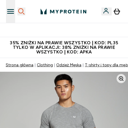
Niezrównana jakość
35% ZNIŻKI NA PRAWIE WSZYSTKO | KOD: PL35
TYLKO W APLIKACJI: 38% ZNIŻKI NA PRAWIE
WSZYSTKO | KOD: APKA
Strona główna
Clothing
Odzież Męska
T-shirty i topy dla mę