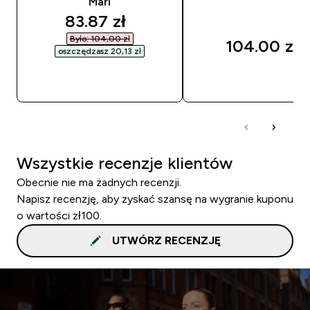
Marl
discounted price
83.87 zł‎
Było: 104,00 zł‎
104.00 zł‎
oszczędzasz 20,13 zł‎
SZYBKI ZAKUP
SZYBKI ZAKUP
Wszystkie recenzje klientów
Obecnie nie ma żadnych recenzji.
Napisz recenzję, aby zyskać szansę na wygranie kuponu
o wartości zł100.
UTWÓRZ RECENZJĘ