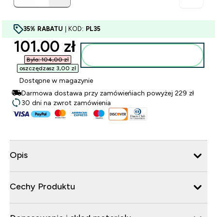
35% RABATU
| KOD:
PL35
discounted price
101.00 zł‎
Dodaj do torby
Było: 104,00 zł‎
oszczędzasz 3,00 zł‎
Dostępne w magazynie
Darmowa dostawa przy zamówieńiach powyżej 229 zł
30 dni na zwrot zamówienia
Opis
Cechy Produktu