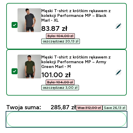
Męski T-shirt z krótkim rękawem z
kolekcji Performance MP – Black
Marl - XL
Wybierz ten produkt - Męski T-shirt z krótkim rękawem
discounted price
83.87 zł‎
Było: 104,00 zł‎
oszczędzasz 20,13 zł‎
Męski T-shirt z krótkim rękawem z
kolekcji Performance MP – Army
Green Marl - M
Wybierz ten produkt - Męski T-shirt z krótkim rękawe
discounted price
101.00 zł‎
Było: 104,00 zł‎
oszczędzasz 3,00 zł‎
Twoja suma:
285,87 zł‎
Was 312,00 zł‎
Save 26,13 zł‎
Dodaj do swojej rutyny