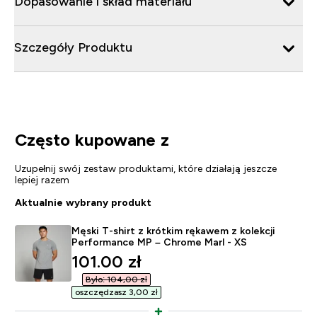
Dopasowanie i skład materiału
Szczegóły Produktu
Często kupowane z
Uzupełnij swój zestaw produktami, które działają jeszcze
lepiej razem
Aktualnie wybrany produkt
Męski T-shirt z krótkim rękawem z kolekcji
Performance MP – Chrome Marl - XS
discounted price
101.00 zł‎
Było: 104,00 zł‎
oszczędzasz 3,00 zł‎