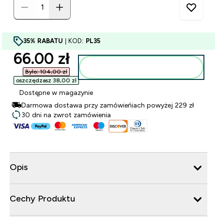
35% RABATU
| KOD:
PL35
discounted price
66.00 zł‎
Dodaj do torby
Było: 104,00 zł‎
oszczędzasz 38,00 zł‎
Dostępne w magazynie
Darmowa dostawa przy zamówieńiach powyżej 229 zł
30 dni na zwrot zamówienia
Opis
Cechy Produktu