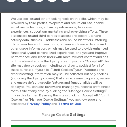
We use cookies and other tracking tools on this site, which may be
provided by third parties, to operate and secure our site, enable
Pomoc I Informacja
social media features, enhance performance, tailor user
experiences, support our marketing and advertising efforts. These
also enable us and third parties to access and record user and
activity data, such as IP addresses and online identifiers, referring
Produkty
URLs, searches and interactions, browser and device details, and
other usage information, which may be used to provide enhanced
functionality and personalized experiences, analyze and improve
performance, and reach users with more relevant content and ads
on this site and across third party sites. If you click “Accept All” this
Informacje O Firmie
site may deploy cookies (including third party cookies) for all of
these purposes. If you click “Limit Cookies,” your IP address and
other browsing information may still be collected but only cookies
(including third party cookies) that are necessary to operate, secure
Okazje W Myprotein
and enable default website features and functionalities will be
deployed. You can also review and manage your cookie preferences
for this site at any time by clicking the “Manage Cookie Settings”
link in this banner. By using this site or clicking "Accept All," "Limit
Cookies," or "Manage Cookie Settings," you acknowledge and
2026 The Hut.com Ltd
accept our
Privacy Policy
and
Terms of Use
.
Manage Cookie Settings