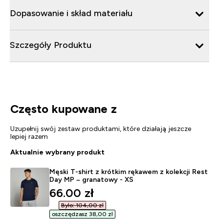
Dopasowanie i skład materiału
Szczegóły Produktu
Często kupowane z
Uzupełnij swój zestaw produktami, które działają jeszcze
lepiej razem
Aktualnie wybrany produkt
Męski T-shirt z krótkim rękawem z kolekcji Rest
Day MP – granatowy - XS
discounted price
66.00 zł‎
Było: 104,00 zł‎
oszczędzasz 38,00 zł‎