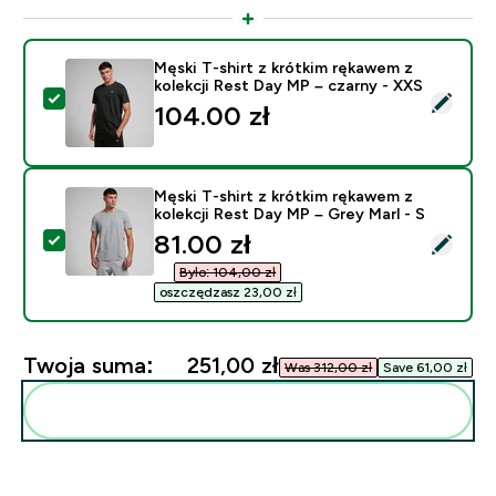
Męski T-shirt z krótkim rękawem z
kolekcji Rest Day MP – czarny - XXS
Wybierz ten produkt - Męski T-shirt z krótkim rękawem
104.00 zł‎
Męski T-shirt z krótkim rękawem z
kolekcji Rest Day MP – Grey Marl - S
discounted price
81.00 zł‎
Wybierz ten produkt - Męski T-shirt z krótkim rękawem
Było: 104,00 zł‎
oszczędzasz 23,00 zł‎
Twoja suma:
251,00 zł‎
Was 312,00 zł‎
Save 61,00 zł‎
Dodaj do swojej rutyny