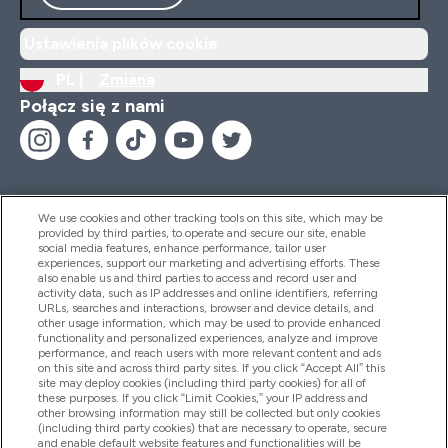
Ustawienia plików cookie
PL |
Zmiana
Połącz się z nami
We use cookies and other tracking tools on this site, which may be
provided by third parties, to operate and secure our site, enable
Pomoc I Informacja
social media features, enhance performance, tailor user
experiences, support our marketing and advertising efforts. These
also enable us and third parties to access and record user and
activity data, such as IP addresses and online identifiers, referring
Produkty
URLs, searches and interactions, browser and device details, and
other usage information, which may be used to provide enhanced
functionality and personalized experiences, analyze and improve
performance, and reach users with more relevant content and ads
on this site and across third party sites. If you click “Accept All” this
Informacje O Firmie
site may deploy cookies (including third party cookies) for all of
these purposes. If you click “Limit Cookies,” your IP address and
other browsing information may still be collected but only cookies
(including third party cookies) that are necessary to operate, secure
Okazje W Myprotein
and enable default website features and functionalities will be