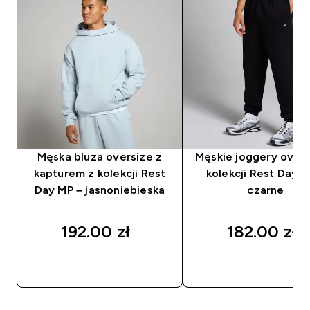
Męska bluza oversize z
Męskie joggery overs
kapturem z kolekcji Rest
kolekcji Rest Day M
Day MP – jasnoniebieska
czarne
192.00 zł‎
182.00 zł‎
SZYBKI ZAKUP
SZYBKI ZAKUP