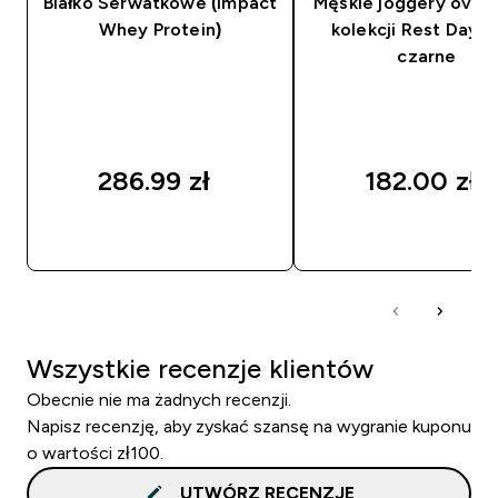
Białko Serwatkowe (Impact
Męskie joggery overs
Whey Protein)
kolekcji Rest Day M
czarne
286.99 zł‎
182.00 zł‎
SZYBKI ZAKUP
SZYBKI ZAKUP
Wszystkie recenzje klientów
Obecnie nie ma żadnych recenzji.
Napisz recenzję, aby zyskać szansę na wygranie kuponu
o wartości zł100.
UTWÓRZ RECENZJĘ