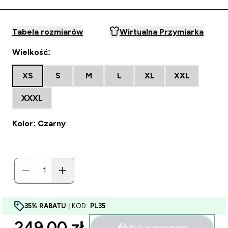
Tabela rozmiarów
Wirtualna Przymiarka
Wielkość:
XS
S
M
L
XL
XXL
XXXL
Kolor: Czarny
35% RABATU
| KOD:
PL35
249.00 zł‎
Brak w magazynie