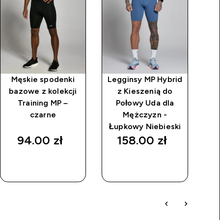
Męskie spodenki
Legginsy MP Hybrid
M
bazowe z kolekcji
z Kieszenią do
O
Training MP –
Połowy Uda dla
MP
czarne
Mężczyzn -
Łupkowy Niebieski
94.00 zł‎
158.00 zł‎
SZYBKI
SZYBKI
ZAKUP
ZAKUP