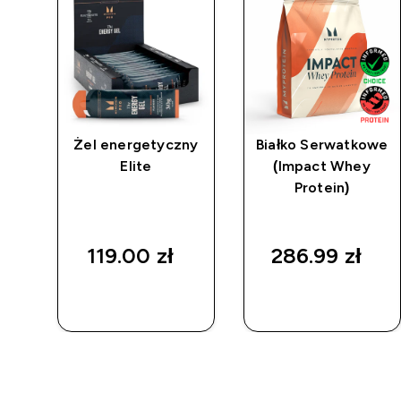
kie
Żel energetyczny
Białko Serwatkowe
alf
Elite
(Impact Whey
y
Protein)
119.00 zł‎
286.99 zł‎
SZYBKI
SZYBKI
ZAKUP
ZAKUP