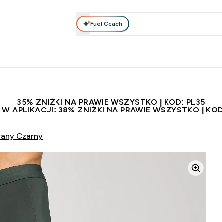
Fuel Coach
anie
Odzież i Akcesoria
Witaminy
Batony i Przekąski
rta submenu
łko submenu
Enter Odżywianie submenu
Enter Odzież i Akcesoria submenu
Enter Witaminy submen
Ent
⌄
⌄
⌄
⌄
 229zł
Niezrównana jakość
Zaproś znajomego, zarób 65zł
35% ZNIŻKI NA PRAWIE WSZYSTKO | KOD: PL35
 W APLIKACJI: 38% ZNIŻKI NA PRAWIE WSZYSTKO | KOD
Prany Czarny