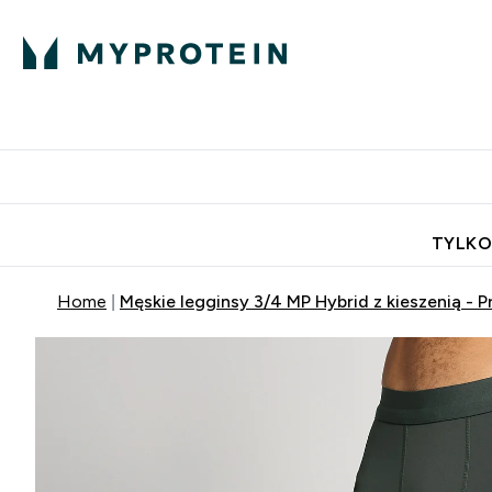
Porada Eksperta
Białko
Odżywi
Enter Porada Ekspe
Enter Bia
⌄
⌄
Darmowa dostawa do domu od
TYLKO
Home
Męskie legginsy 3/4 MP Hybrid z kieszenią - 