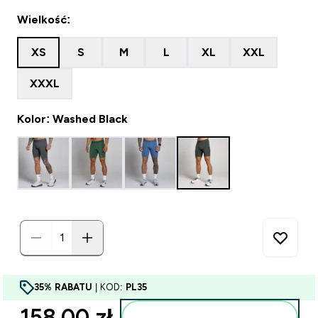
Wielkość:
XS
S
M
L
XL
XXL
XXXL
Kolor: Washed Black
35% RABATU
| KOD:
PL35
158.00 zł‎
Dodaj do torby