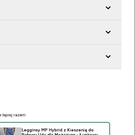
e lepiej razem
Legginsy MP Hybrid z Kieszenią do
Połowy Uda dla Mężczyzn - Łupkowy