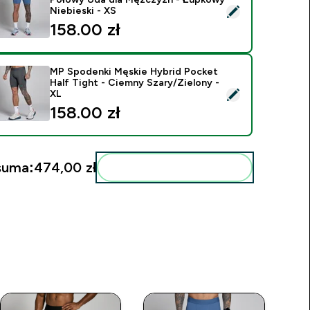
ybierz ten produkt - Legginsy MP Hybrid z Kieszenią do Poło
Niebieski - XS
158.00 zł‎
MP Spodenki Męskie Hybrid Pocket
Half Tight - Ciemny Szary/Zielony -
ybierz ten produkt - MP Spodenki Męskie Hybrid Pocket Half T
XL
158.00 zł‎
suma:
474,00 zł‎
Dodaj do swojej rutyny