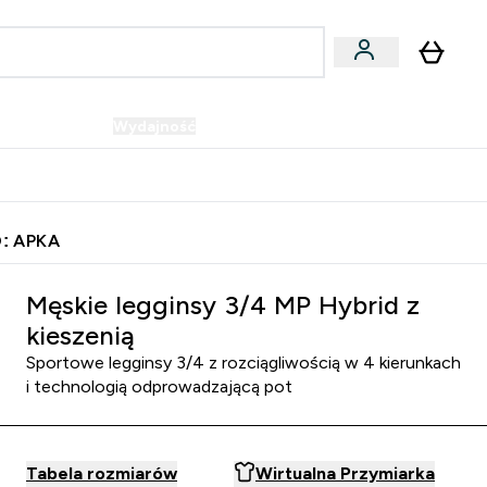
Wegańskie
Wydajność
Oferty!
u
er Batony i Przekąski submenu
Enter Wegańskie submenu
Enter Wydajność submenu
⌄
⌄
Szybka dostawa do punktu odbioru
: APKA
Męskie legginsy 3/4 MP Hybrid z
kieszenią
Sportowe legginsy 3/4 z rozciągliwością w 4 kierunkach
i technologią odprowadzającą pot
Tabela rozmiarów
Wirtualna Przymiarka