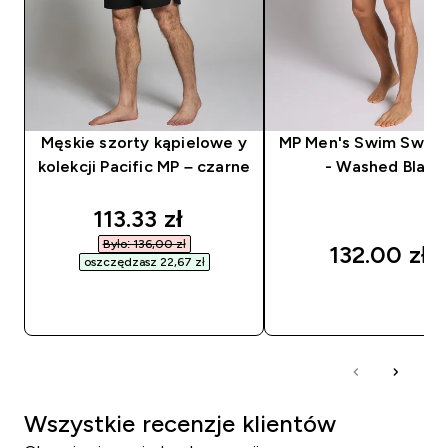
Męskie szorty kąpielowe y
MP Men's Swim Swim 
kolekcji Pacific MP – czarne
- Washed Black
discounted price
113.33 zł‎
Było: 136,00 zł‎
132.00 zł‎
oszczędzasz 22,67 zł‎
SZYBKI ZAKUP
SZYBKI ZAKUP
Wszystkie recenzje klientów