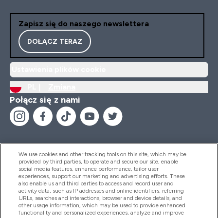
Zapisz się do naszego newslettera
DOŁĄCZ TERAZ
Ustawienia plików cookie
PL |
Zmiana
Połącz się z nami
We use cookies and other tracking tools on this site, which may be
provided by third parties, to operate and secure our site, enable
Pomoc I Informacja
social media features, enhance performance, tailor user
experiences, support our marketing and advertising efforts. These
also enable us and third parties to access and record user and
activity data, such as IP addresses and online identifiers, referring
Produkty
URLs, searches and interactions, browser and device details, and
other usage information, which may be used to provide enhanced
functionality and personalized experiences, analyze and improve