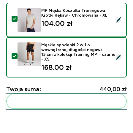
MP Męska Koszulka Treningowa
Krótki Rękaw - Chromowana - XL
Wybierz ten produkt - MP Męska Koszulka Treningow
104.00 zł‎
Męskie spodenki 2 w 1 o
wewnętrznej długości nogawki
13 cm z kolekcji Training MP – czarne
Wybierz ten produkt - Męskie spodenki 2 w 1 o wewnętr
- XS
168.00 zł‎
Twoja suma:
440,00 zł‎
Dodaj do swojej rutyny