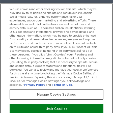
We use cookies and other tracking tools on this site, which may be
provided by third parties, to operate and secure our site, enable
Pomoc I Informacja
social media features, enhance performance, tailor user
experiences, support our marketing and advertising efforts. These
also enable us and third parties to access and record user and
activity data, such as IP addresses and online identifiers, referring
Produkty
URLs, searches and interactions, browser and device details, and
other usage information, which may be used to provide enhanced
functionality and personalized experiences, analyze and improve
performance, and reach users with more relevant content and ads
on this site and across third party sites. If you click “Accept All” this
Informacje O Firmie
site may deploy cookies (including third party cookies) for all of
these purposes. If you click “Limit Cookies,” your IP address and
other browsing information may still be collected but only cookies
(including third party cookies) that are necessary to operate, secure
Okazje W Myprotein
and enable default website features and functionalities will be
deployed. You can also review and manage your cookie preferences
for this site at any time by clicking the “Manage Cookie Settings”
link in this banner. By using this site or clicking "Accept All," "Limit
Cookies," or "Manage Cookie Settings," you acknowledge and
2026 The Hut.com Ltd
accept our
Privacy Policy
and
Terms of Use
.
Manage Cookie Settings
Pay with
Limit Cookies