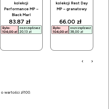
kolekcji
kolekcji Rest Day
Performance MP –
MP – granatowy
P
Black Marl
A
rice
discounted price
discounted price
83.87 zł‎
66.00 zł‎
Było:
oszczędzasz
Było:
oszczędzasz
Był
104,00 zł‎
20,13 zł‎
104,00 zł‎
38,00 zł‎
104
SZYBKI
SZYBKI
ZAKUP
ZAKUP
 o wartości zł100.