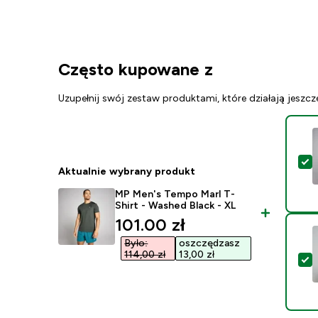
Często kupowane z
Uzupełnij swój zestaw produktami, które działają jeszcz
W
Aktualnie wybrany produkt
MP Men's Tempo Marl T-
Shirt - Washed Black - XL
discounted price
101.00 zł‎
Było:
oszczędzasz
114,00 zł‎
13,00 zł‎
W