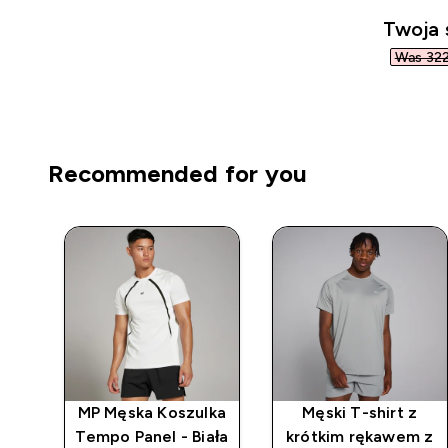
Twoja 
Was 322,
Recommended for you
z
MP Męska Koszulka
Męski T-shirt z
m z
Tempo Panel - Biała
krótkim rękawem z