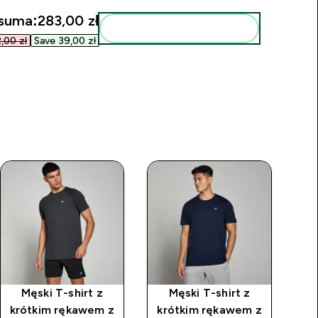
suma:
283,00 zł‎
Dodaj do swojej rutyny
00 zł‎
Save 39,00 zł‎
Męski T-shirt z
Męski T-shirt z
krótkim rękawem z
krótkim rękawem z
kr