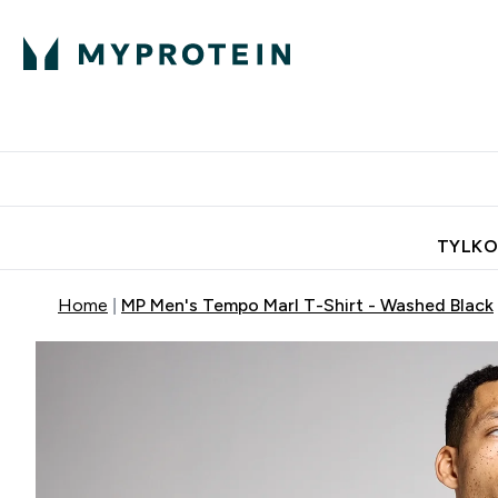
Porada Eksperta
Białko
Odżywi
Enter Porada Ekspe
Enter Bia
⌄
⌄
Darmowa dostawa do domu od
TYLKO
Home
MP Men's Tempo Marl T-Shirt - Washed Black