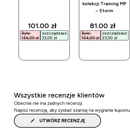
 MP
kolekcji Training MP
– Storm
discounted price
discounted p
101.00 zł‎
81.00 zł‎
Było:
oszczędzasz
Było:
oszczędzasz
134,00 zł‎
33,00 zł‎
104,00 zł‎
23,00 zł‎
SZYBKI
SZYBKI
ZAKUP
ZAKUP
Wszystkie recenzje klientów
Obecnie nie ma żadnych recenzji.
Napisz recenzję, aby zyskać szansę na wygranie kuponu
UTWÓRZ RECENZJĘ