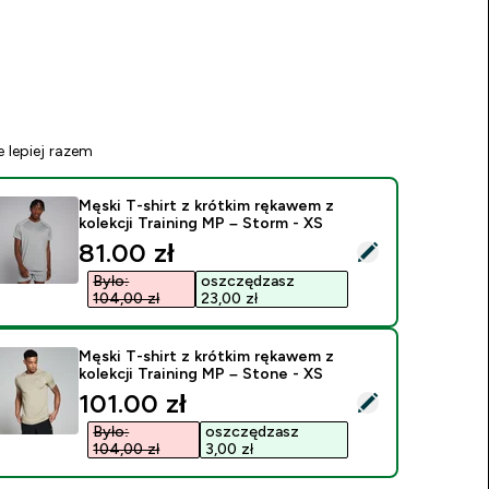
e lepiej razem
Męski T-shirt z krótkim rękawem z
kolekcji Training MP – Storm - XS
discounted price
81.00 zł‎
ybierz ten produkt - Męski T-shirt z krótkim rękawem z kolekcj
Było:
oszczędzasz
104,00 zł‎
23,00 zł‎
Męski T-shirt z krótkim rękawem z
kolekcji Training MP – Stone - XS
discounted price
101.00 zł‎
ybierz ten produkt - Męski T-shirt z krótkim rękawem z kolekcj
Było:
oszczędzasz
104,00 zł‎
3,00 zł‎