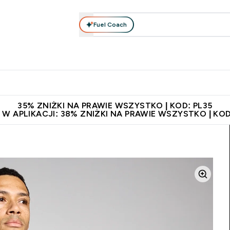
Fuel Coach
anie
Odzież i Akcesoria
Witaminy
Batony i Przekąski
rta submenu
łko submenu
Enter Odżywianie submenu
Enter Odzież i Akcesoria submenu
Enter Witaminy submen
Ent
⌄
⌄
⌄
⌄
 229zł
Niezrównana jakość
Zaproś znajomego, zarób 65zł
35% ZNIŻKI NA PRAWIE WSZYSTKO | KOD: PL35
 W APLIKACJI: 38% ZNIŻKI NA PRAWIE WSZYSTKO | KOD