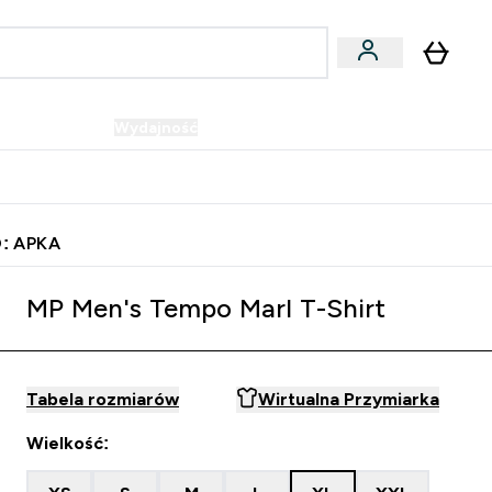
Wegańskie
Wydajność
Oferty!
u
er Batony i Przekąski submenu
Enter Wegańskie submenu
Enter Wydajność submenu
⌄
⌄
Szybka dostawa do punktu odbioru
: APKA
MP Men's Tempo Marl T-Shirt
Tabela rozmiarów
Wirtualna Przymiarka
Wielkość: