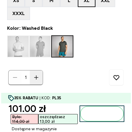
XS
S
M
L
XL
XXL
XXXL
Kolor: Washed Black
35% RABATU
| KOD:
PL35
discounted price
101.00 zł‎
Dodaj do
torby
Było:
oszczędzasz
114,00 zł‎
13,00 zł‎
Dostępne w magazynie