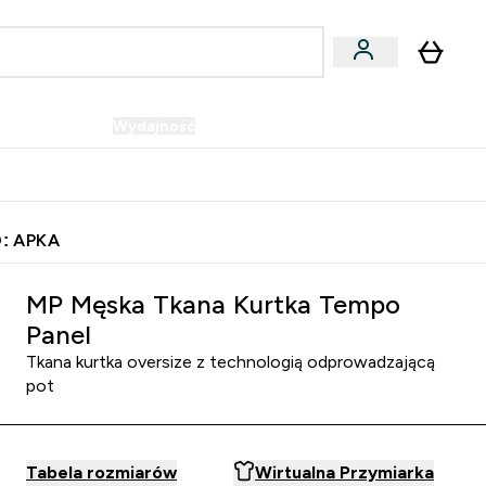
Wegańskie
Wydajność
Oferty!
u
er Batony i Przekąski submenu
Enter Wegańskie submenu
Enter Wydajność submenu
⌄
⌄
Szybka dostawa do punktu odbioru
: APKA
MP Męska Tkana Kurtka Tempo
Panel
Tkana kurtka oversize z technologią odprowadzającą
pot
Tabela rozmiarów
Wirtualna Przymiarka