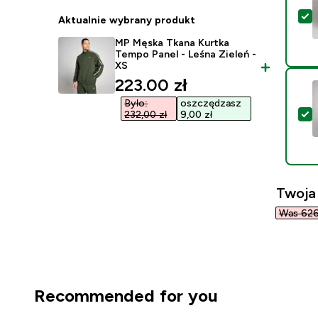
W
Aktualnie wybrany produkt
MP Męska Tkana Kurtka
Tempo Panel - Leśna Zieleń -
XS
discounted price
223.00 zł‎
Było:
oszczędzasz
W
232,00 zł‎
9,00 zł‎
Twoja
Was 626,
Recommended for you