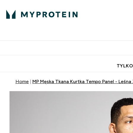
Porada Eksperta
Białko
Odżywi
Enter Porada Ekspe
Enter Bia
⌄
⌄
Darmowa dostawa do domu od
TYLKO
Home
MP Męska Tkana Kurtka Tempo Panel - Leśna 