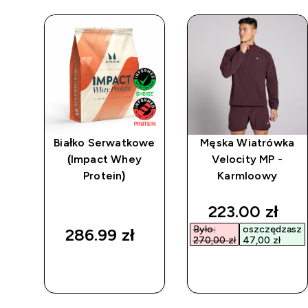
tka
Białko Serwatkowe
Męska Wiatrówka
po
(Impact Whey
Velocity MP -
Protein)
Karmloowy
d price
discounted p
223.00 zł‎
asz
Było:
oszczędzasz
286.99 zł‎
270,00 zł‎
47,00 zł‎
SZYBKI
SZYBKI
ZAKUP
ZAKUP