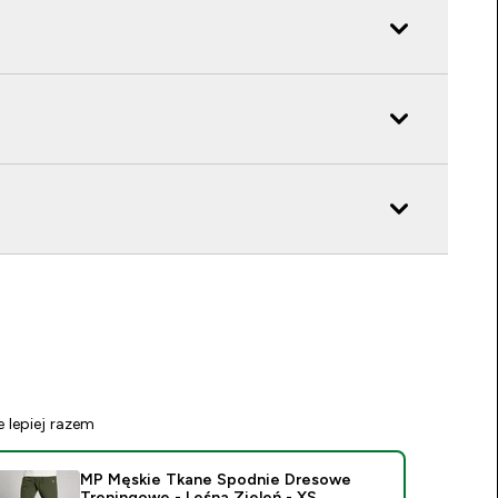
e lepiej razem
MP Męskie Tkane Spodnie Dresowe
Treningowe - Leśna Zieleń - XS