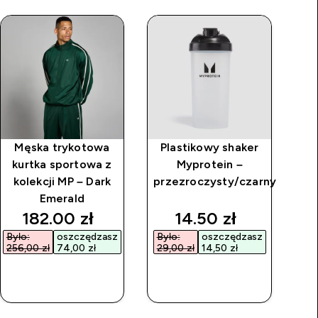
Męska trykotowa
Plastikowy shaker
MP
kurtka sportowa z
Myprotein –
kolekcji MP – Dark
przezroczysty/czarny
Emerald
rice
discounted price
discounted price
182.00 zł‎
14.50 zł‎
Było:
oszczędzasz
Było:
oszczędzasz
Był
256,00 zł‎
74,00 zł‎
29,00 zł‎
14,50 zł‎
134
SZYBKI
SZYBKI
ZAKUP
ZAKUP