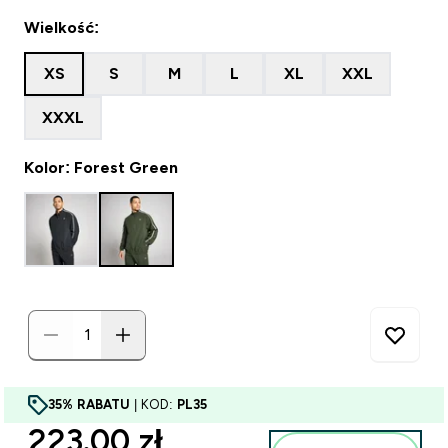
Wielkość:
XS
S
M
L
XL
XXL
XXXL
Kolor: Forest Green
35% RABATU
| KOD:
PL35
discounted price
223.00 zł‎