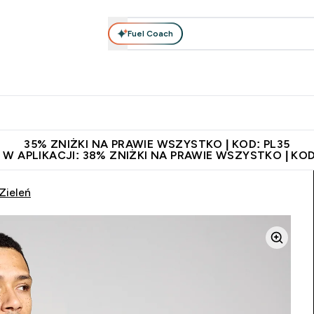
Fuel Coach
anie
Odzież i Akcesoria
Witaminy
Batony i Przekąski
rta submenu
łko submenu
Enter Odżywianie submenu
Enter Odzież i Akcesoria submenu
Enter Witaminy submen
Ent
⌄
⌄
⌄
⌄
 229zł
Niezrównana jakość
Zaproś znajomego, zarób 65zł
35% ZNIŻKI NA PRAWIE WSZYSTKO | KOD: PL35
 W APLIKACJI: 38% ZNIŻKI NA PRAWIE WSZYSTKO | KOD
Zieleń