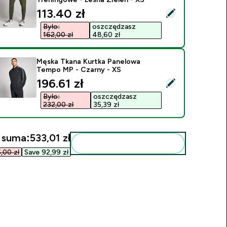
discounted price
113.40 zł‎
ybierz ten produkt - MP Męskie Tkane Spodnie Dresowe Treni
Było:
oszczędzasz
162,00 zł‎
48,60 zł‎
Męska Tkana Kurtka Panelowa
Tempo MP - Czarny - XS
discounted price
196.61 zł‎
ybierz ten produkt - Męska Tkana Kurtka Panelowa Tempo MP
Było:
oszczędzasz
232,00 zł‎
35,39 zł‎
 suma:
533,01 zł‎
Dodaj do swojej rutyny
00 zł‎
Save 92,99 zł‎