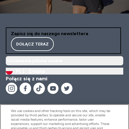
Zapisz się do naszego newslettera
DOŁĄCZ TERAZ
Ustawienia plików cookie
PL |
Zmiana
Połącz się z nami
We use cookies and other tracking tools on this site, which may be
provided by third parties, to operate and secure our site, enable
Pomoc I Informacja
social media features, enhance performance, tailor user
experiences, support our marketing and advertising efforts. These
also enable us and third parties to access and record user and