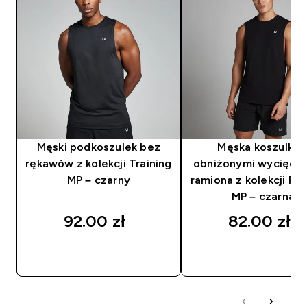
Męski podkoszulek bez
Męska koszulka 
rękawów z kolekcji Training
obniżonymi wycięcia
MP – czarny
ramiona z kolekcji Re
MP – czarna
92.00 zł‎
82.00 zł‎
SZYBKI ZAKUP
SZYBKI ZAKUP